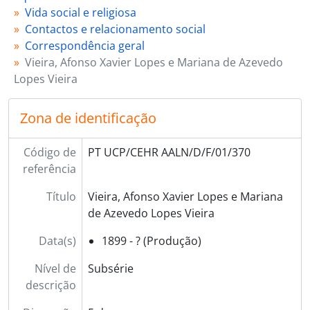
[Subsérie] 373 - Vilaça, Eduardo, 1912 - ?
Vida social e religiosa
[Subsérie] 374 - Vilar, Francisco da Silva, [s.d.]
Contactos e relacionamento social
[Subsérie] 75 - Vilhena?, Henrique de, 1937 - ?
Correspondência geral
[Série] 02 - Convites, [ant. 1961]
Vieira, Afonso Xavier Lopes e Mariana de Azevedo
[Subsecção] G - Leituras e escritos sobre assuntos de âmbito sócio-religioso, 1875 - 1961
Lopes Vieira
[Secção] E - Vida política, 1904 - 1961
[Secção] F - Sociabilidade intelectual e interesses literários, 1899 - 1957
Zona de identificação
[Secção] G - Referências, homenagens e condecorações, 1908 - 1962
[Coleção] H - Listas de conjuntos epistolares, [s.d.]
Código de
PT UCP/CEHR AALN/D/F/01/370
[Subfundo] FL - Acervo documental Prof. José Frederico Laranjo (1846-1910), [1866 - 1909]
referência
Título
Vieira, Afonso Xavier Lopes e Mariana
de Azevedo Lopes Vieira
Data(s)
1899 - ? (Produção)
Nível de
Subsérie
descrição