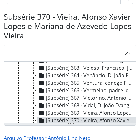
[Subsérie] 355 - Trindade?, padre João, 1920 - ?
[Subsérie] 356 - Ulrich, João Henrique, 1921 - ?
Subsérie 370 - Vieira, Afonso Xavier
[Subsérie] 356_1 - União da Agricultura, Comércio e Indústria, 1922 - ?
[Subsérie] 357 - Vacondeus, padre João Adelino Monteiro, [1920?]
Lopes e Mariana de Azevedo Lopes
[Subsérie] 358 - Vale, Luzia Raquel da Silva Cunha, 1958 - ?
Vieira
[Subsérie] 359 - Valez, Xavier de, 1924 - ?
[Subsérie] 360 - Vasconcelos, Faria de, [1909?]
[Subsérie] 361 - Vasconcelos, José Leite de, [1900 - 1933?]
[Subsérie] 362 - Veloso, padre Agostinho, [s.d.]
[Subsérie] 363 - Veloso, Francisco, [1912 - 1921?]
[Subsérie] 364 - Venâncio, D. João Pereira, [1958?]
[Subsérie] 365 - Ventura, cónego F. Correia, 1925 - 1939
[Subsérie] 366 - Vermelho, padre João Rodrigues, 1955 - ?
[Subsérie] 367 - Victorino, António, 1948 - ?
[Subsérie] 368 - Vidal, D. João Evangelista de Lima, 1919 - 1939
[Subsérie] 369 - Vieira, Afonso Lopes, [1899 - 1938]
[Subsérie] 370 - Vieira, Afonso Xavier Lopes e Mariana de Azevedo Lopes Vieira, 1899 - ?
[Subsérie] 371 - Vieira, André José Ferreira Borges de Proença - 1º visconde de Assentiz, 1926 - ?
[Subsérie] 372 - Vieira, Manuel Duque, 1953 - ?
Arquivo Professor António Lino Neto