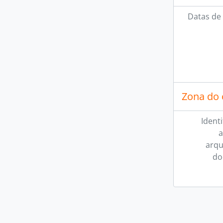
Datas de 
Zona do 
Ident
a
arqu
do