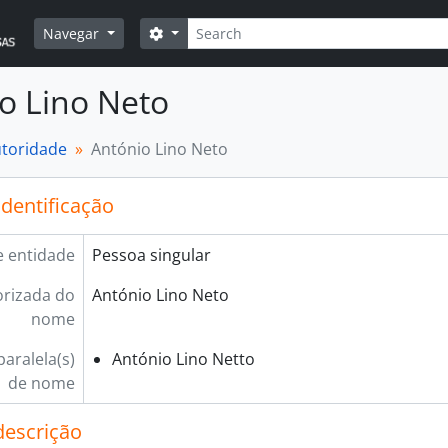
Pesquisar
Opções de busca
Navegar
o Lino Neto
utoridade
António Lino Neto
identificação
e entidade
Pessoa singular
rizada do
António Lino Neto
nome
aralela(s)
António Lino Netto
de nome
descrição