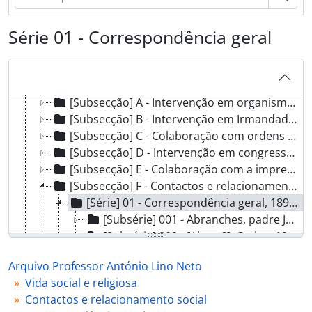
[Fundo] AALN - Arquivo Professor António Lino Neto, 1873 - 1961
Série 01 - Correspondência geral
[Secção] A - Vida pessoal e familiar, 1873 - 1961
[Secção] B - Formação, 1894 - 1944
[Secção] C - Vida profissional, 1873 - 1961
[Secção] D - Vida social e religiosa, 1875 - 1961
[Subsecção] A - Intervenção em organismos de assistência social e de cooperação profissional, 1906 - 1953
[Subsecção] B - Intervenção em Irmandades, Associações e Movimentos Católicos, 1908 - 1955
[Subsecção] C - Colaboração com ordens e Congregações Religiosas, 1918 - 1938
[Subsecção] D - Intervenção em congressos e encontros de cariz religioso, 1909 - 1954
[Subsecção] E - Colaboração com a imprensa, 1909 - 1957
[Subsecção] F - Contactos e relacionamento social, 1890 - 1961
[Série] 01 - Correspondência geral, 1890 - 1961
[Subsérie] 001 - Abranches, padre Joaquim dos Santos, 1910 - ?
[Subsérie] 002 - [Abreu?], Carlos, 1928 - ?
[Subsérie] 003 - Afonso, padre Joaquim Dias, 1928 - ?
Arquivo Professor António Lino Neto
[Subsérie] 004 - Almada, João [Francisco] de, 1928 - ?
Vida social e religiosa
[Subsérie] 005 - Almeida, A. Morais de, 1948 - ?
Contactos e relacionamento social
[Subsérie] 006 - Almeida, José Augusto Moreira de, 1912 - ?