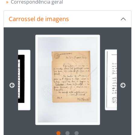
Correspondência geral
[Subsérie] 007 - Almeida, José Valentim Fialho de, 1911 - ?
[Subsérie] 008 - Alpoim, Amâncio de, 1928 - ?
[Subsérie] 009 - Alves, padre Manuel Narciso, [s.d.]
Carrossel de imagens
[Subsérie] 010 - Amorim, Diogo Pacheco de, 1933 - 1934
[Subsérie] 011 - Amzalak, Moses Bensabat, 1928 - 1948
Ao alterar o slide atual deste carrossel, o título 
[Subsérie] 012 - Anaquim, cónego Manuel do Nascimento, 1920 - 1934
[Subsérie] 013 - Andrade, cónego José Dias de, 1920 - ?
[Subsérie] 014 - Andrade, Maria Clementina de, 1898 - 1903
[Subsérie] 015 - Anjos, padre António Rebelo dos, 1920 - 1938
[Subsérie] 016 - Antunes, D. António, [1935 - 1944?]
[Subsérie] 017 - Antunes, Armando Belo, 1945 - ?
[Subsérie] 018 - Araújo, Juvenal Henriques, 1921 - 1955
[Subsérie] 019 - Araújo, Manuel da Costa, 1922 - ?
[Subsérie] 020 - Araújo, Pedro, 1913 - ?
[Subsérie] 021 - Associação Portuguesa do Frio, 1936 - 1938
[Subsérie] 022 - Avelar, António Maria de, 1909 - ?
[Subsérie] 023 - Baião, António, [1907 - 1938?]
[Subsérie] 024 - Baptista, padre António Martins, 1920 - ?
[Subsérie] 025 - Barbosa, Cunha, 1924 - ?