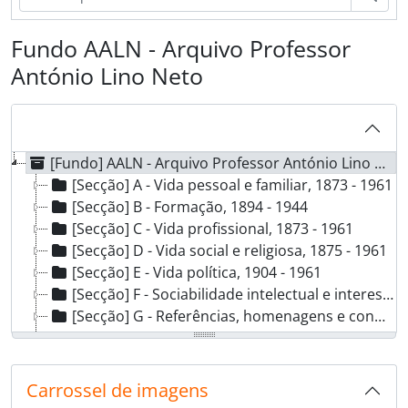
Fundo AALN - Arquivo Professor
António Lino Neto
[Fundo] AALN - Arquivo Professor António Lino Neto, 1873 - 1961
[Secção] A - Vida pessoal e familiar, 1873 - 1961
[Secção] B - Formação, 1894 - 1944
[Secção] C - Vida profissional, 1873 - 1961
[Secção] D - Vida social e religiosa, 1875 - 1961
[Secção] E - Vida política, 1904 - 1961
[Secção] F - Sociabilidade intelectual e interesses literários, 1899 - 1957
[Secção] G - Referências, homenagens e condecorações, 1908 - 1962
[Coleção] H - Listas de conjuntos epistolares, [s.d.]
[Subfundo] FL - Acervo documental Prof. José Frederico Laranjo (1846-1910), [1866 - 1909]
Carrossel de imagens