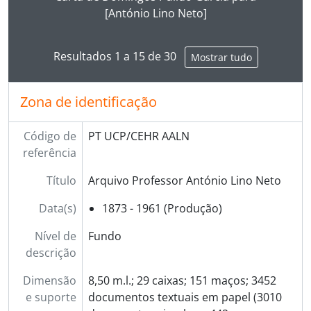
[António Lino Neto]
Resultados 1 a 15 de 30
Mostrar tudo
Zona de identificação
Código de
PT UCP/CEHR AALN
referência
Título
Arquivo Professor António Lino Neto
Data(s)
1873 - 1961 (Produção)
Nível de
Fundo
descrição
Dimensão
8,50 m.l.; 29 caixas; 151 maços; 3452
e suporte
documentos textuais em papel (3010