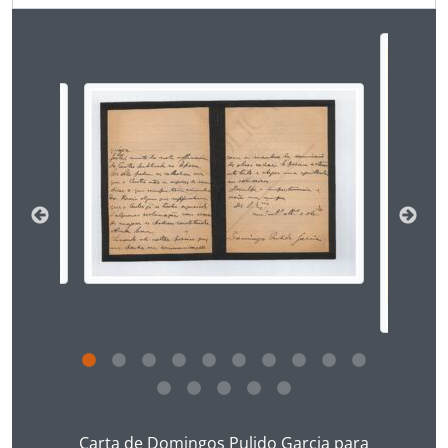
Ao alterar o slide atual deste carrossel, o título 
Ao clicar no link deste título da descrição a página 
Carta de Domingos Pulido Garcia para