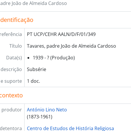
[Subsérie] 351 - Teixeira, José [Bernardino] Gonçalves,
padre João de Almeida Cardoso
[Subsérie] 352 - Terças, padre José Alves, 1914 - ?
[Subsérie] 353 - Torres, Alberto Pinheiro, 1917 - 1952
identificação
[Subsérie] 354 - Trigueiros, Luís, 1920 - ?
[Subsérie] 355 - Trindade?, padre João, 1920 - ?
referência
PT UCP/CEHR AALN/D/F/01/349
[Subsérie] 356 - Ulrich, João Henrique, 1921 - ?
[Subsérie] 356_1 - União da Agricultura, Comércio e In
Título
Tavares, padre João de Almeida Cardoso
[Subsérie] 357 - Vacondeus, padre João Adelino Monte
[Subsérie] 358 - Vale, Luzia Raquel da Silva Cunha, 195
Data(s)
1939 - ? (Produção)
[Subsérie] 359 - Valez, Xavier de, 1924 - ?
 descrição
Subsérie
[Subsérie] 360 - Vasconcelos, Faria de, [1909?]
[Subsérie] 361 - Vasconcelos, José Leite de, [1900 - 19
e suporte
1 doc.
[Subsérie] 362 - Veloso, padre Agostinho, [s.d.]
[Subsérie] 363 - Veloso, Francisco, [1912 - 1921?]
contexto
[Subsérie] 364 - Venâncio, D. João Pereira, [1958?]
[Subsérie] 365 - Ventura, cónego F. Correia, 1925 - 19
 produtor
António Lino Neto
[Subsérie] 366 - Vermelho, padre João Rodrigues, 1955
(1873-1961)
[Subsérie] 367 - Victorino, António, 1948 - ?
[Subsérie] 368 - Vidal, D. João Evangelista de Lima, 19
 detentora
Centro de Estudos de História Religiosa