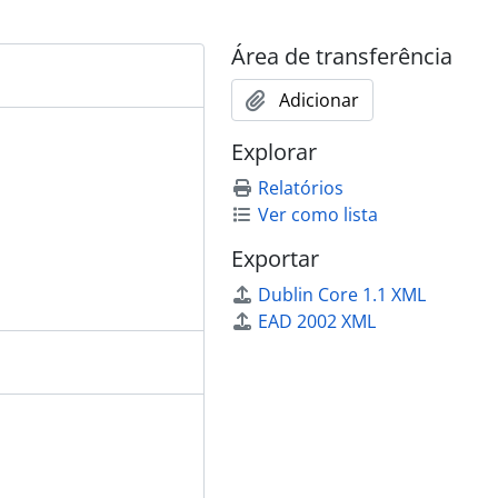
 1920 - ?
Área de transferência
Adicionar
Explorar
dústria, 1922 - ?
Relatórios
iro, [1920?]
Ver como lista
8 - ?
Exportar
Dublin Core 1.1 XML
33?]
EAD 2002 XML
39
 - ?
19 - 1939