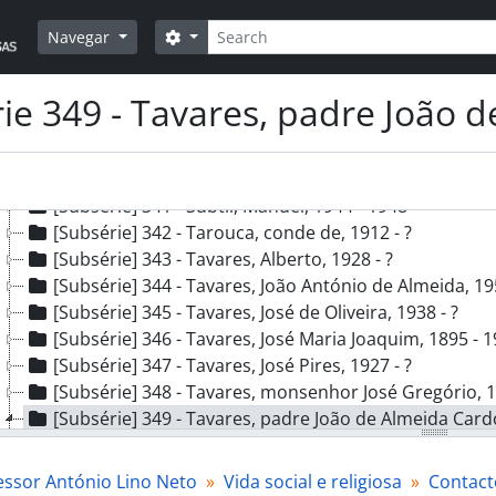
[Subsérie] 334 - Société Belge d’Etudes et d’Expansion
Pesquisar
Opções de busca
Navegar
[Subsérie] 335 - Sousa, Alfredo [Pinto de Azevedo] e, 
[Subsérie] 336 - Sousa, António Júlio do Vale e, [1919?
[Subsérie] 337 - Sousa, D. Agostinho de Jesus e, 1923 
ie 349 - Tavares, padre João 
[Subsérie] 338 - Sousa, José Fernando de - (Nemo), 19
[Subsérie] 339 - Sousa, Luísa Stefania da Silva Sérgio d
[Subsérie] 340 - Subtil, Ernesto Amaro [Lopes], 1921 -
[Subsérie] 341 - Subtil, Manuel, 1944 - 1948
[Subsérie] 342 - Tarouca, conde de, 1912 - ?
[Subsérie] 343 - Tavares, Alberto, 1928 - ?
[Subsérie] 344 - Tavares, João António de Almeida, 195
[Subsérie] 345 - Tavares, José de Oliveira, 1938 - ?
[Subsérie] 346 - Tavares, José Maria Joaquim, 1895 - 
[Subsérie] 347 - Tavares, José Pires, 1927 - ?
[Subsérie] 348 - Tavares, monsenhor José Gregório, 1
[Subsérie] 349 - Tavares, padre João de Almeida Cardo
[Documento simples] 01 - Cartão do padre João de Almeida Cardoso Tavares,
[Subsérie] 350 - Teixeira, F. Gomes, [s.d.]
essor António Lino Neto
Vida social e religiosa
Contact