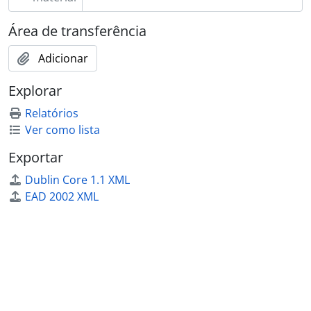
[Subsérie] 358 - Vale, Luzia Raquel da Silva Cunha, 1958 - ?
Área de transferência
[Subsérie] 359 - Valez, Xavier de, 1924 - ?
[Subsérie] 360 - Vasconcelos, Faria de, [1909?]
Adicionar
[Subsérie] 361 - Vasconcelos, José Leite de, [1900 - 1933?]
[Subsérie] 362 - Veloso, padre Agostinho, [s.d.]
Explorar
[Subsérie] 363 - Veloso, Francisco, [1912 - 1921?]
Relatórios
[Subsérie] 364 - Venâncio, D. João Pereira, [1958?]
Ver como lista
[Subsérie] 365 - Ventura, cónego F. Correia, 1925 - 1939
[Subsérie] 366 - Vermelho, padre João Rodrigues, 1955 - ?
Exportar
[Subsérie] 367 - Victorino, António, 1948 - ?
Dublin Core 1.1 XML
[Subsérie] 368 - Vidal, D. João Evangelista de Lima, 1919 - 1939
EAD 2002 XML
[Subsérie] 369 - Vieira, Afonso Lopes, [1899 - 1938]
[Subsérie] 370 - Vieira, Afonso Xavier Lopes e Mariana de Azevedo Lopes Vieira, 1899 - ?
[Subsérie] 371 - Vieira, André José Ferreira Borges de Proença - 1º visconde de Assentiz, 1926 - ?
[Subsérie] 372 - Vieira, Manuel Duque, 1953 - ?
[Subsérie] 373 - Vilaça, Eduardo, 1912 - ?
[Subsérie] 374 - Vilar, Francisco da Silva, [s.d.]
[Subsérie] 75 - Vilhena?, Henrique de, 1937 - ?