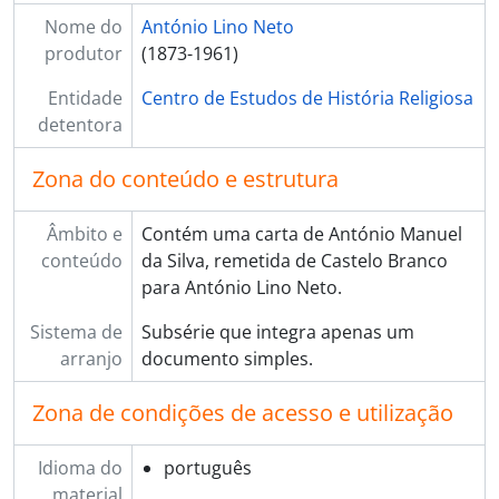
[Subsérie] 340 - Subtil, Ernesto Amaro [Lopes], 1921 - ?
Nome do
António Lino Neto
[Subsérie] 341 - Subtil, Manuel, 1944 - 1948
produtor
(1873-1961)
[Subsérie] 342 - Tarouca, conde de, 1912 - ?
[Subsérie] 343 - Tavares, Alberto, 1928 - ?
Entidade
Centro de Estudos de História Religiosa
[Subsérie] 344 - Tavares, João António de Almeida, 1950 - ?
detentora
[Subsérie] 345 - Tavares, José de Oliveira, 1938 - ?
[Subsérie] 346 - Tavares, José Maria Joaquim, 1895 - 1909
Zona do conteúdo e estrutura
[Subsérie] 347 - Tavares, José Pires, 1927 - ?
[Subsérie] 348 - Tavares, monsenhor José Gregório, 1922 - ?
Âmbito e
Contém uma carta de António Manuel
[Subsérie] 349 - Tavares, padre João de Almeida Cardoso, 1939 - ?
conteúdo
da Silva, remetida de Castelo Branco
[Subsérie] 350 - Teixeira, F. Gomes, [s.d.]
para António Lino Neto.
[Subsérie] 351 - Teixeira, José [Bernardino] Gonçalves, 1920 - ?
Sistema de
Subsérie que integra apenas um
[Subsérie] 352 - Terças, padre José Alves, 1914 - ?
arranjo
documento simples.
[Subsérie] 353 - Torres, Alberto Pinheiro, 1917 - 1952
[Subsérie] 354 - Trigueiros, Luís, 1920 - ?
Zona de condições de acesso e utilização
[Subsérie] 355 - Trindade?, padre João, 1920 - ?
[Subsérie] 356 - Ulrich, João Henrique, 1921 - ?
[Subsérie] 356_1 - União da Agricultura, Comércio e Indústria, 1922 - ?
Idioma do
português
[Subsérie] 357 - Vacondeus, padre João Adelino Monteiro, [1920?]
material