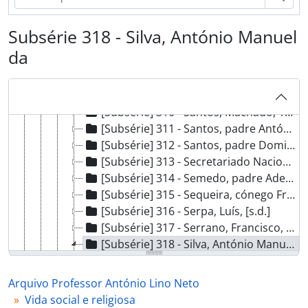
[Subsérie] 304 - Samuel, padre Abílio da Silva, 1926 - ?
[Subsérie] 305 - Santana, padre Manuel Fernandes, 1909 - ?
Subsérie 318 - Silva, António Manuel
[Subsérie] 306 - Santos, António [?], 1918 - ?
da
[Subsérie] 307 - Santos, António Alves Ferreira dos, 1909 - 1926
[Subsérie] 308 - Santos, D. Manuel Mendes da Conceição, [1917 - 1955?]
[Subsérie] 309 - Santos, João Pinto Rodrigues dos, 1908 - ?
[Subsérie] 310 - Santos, Machado, 1920 - ?
[Subsérie] 311 - Santos, padre António [?], 1921 - ?
[Subsérie] 312 - Santos, padre Domingos Maurício Gomes dos, 1936 - ?
[Subsérie] 313 - Secretariado Nacional do Monumento a Cristo Rei, 1938 - ?
[Subsérie] 314 - Semedo, padre Adelino Duarte, 1920 - ?
[Subsérie] 315 - Sequeira, cónego Francisco de Andrade, [1926?]
[Subsérie] 316 - Serpa, Luís, [s.d.]
[Subsérie] 317 - Serrano, Francisco, [1914 - 1938?]
[Subsérie] 318 - Silva, António Manuel da, 1926 - ?
[Documento simples] 01 - Carta de António Manuel da Silva para António Lino Neto, 1926-07-17 - ?
[Subsérie] 319 - Silva, António Maria da, 1931 - 1948
Arquivo Professor António Lino Neto
[Subsérie] 320 - Silva, cónego Francisco Maria da, 1949 - ?
Vida social e religiosa