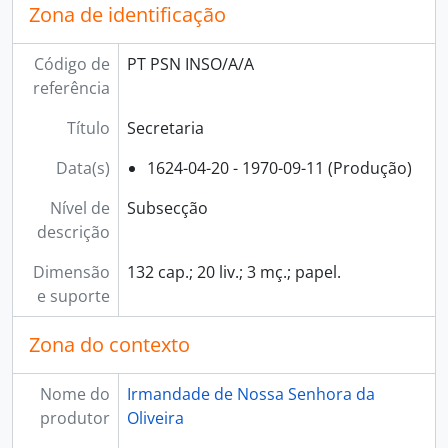
Zona de identificação
[Série] 11 - Sentenças e litígios, 1624-04-20 - 1911-09-23
[Série] 12 - Outros documentos, 1625-3-13-[18--]
[Subsecção] B - Tesouraria, 1690-01-28 - 1982
Código de
PT PSN INSO/A/A
[Secção] B - Assembleia Geral, 1756 - 1860-01-29
referência
Título
Secretaria
Data(s)
1624-04-20 - 1970-09-11 (Produção)
Nível de
Subsecção
descrição
Dimensão
132 cap.; 20 liv.; 3 mç.; papel.
e suporte
Zona do contexto
Nome do
Irmandade de Nossa Senhora da
produtor
Oliveira