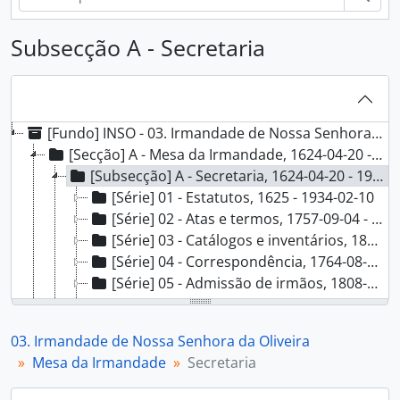
Subsecção A - Secretaria
[Fundo] INSO - 03. Irmandade de Nossa Senhora da Oliveira, 1624-04-20 - 1982
[Secção] A - Mesa da Irmandade, 1624-04-20 - 1982
[Subsecção] A - Secretaria, 1624-04-20 - 1970-09-11
[Série] 01 - Estatutos, 1625 - 1934-02-10
[Série] 02 - Atas e termos, 1757-09-04 - 1970-09-11
[Série] 03 - Catálogos e inventários, 1801-03-27 - 1872
[Série] 04 - Correspondência, 1764-08-10 - 1849-02-10
[Série] 05 - Admissão de irmãos, 1808-04-18 - 1916
[Série] 06 - Processos de aprendizes do ofício de confeiteiro, 1769-03-16 - 1861-12-04
[Série] 07 - Processos de assistência e beneficência, 1758-01-29 - 1862-12-23
03. Irmandade de Nossa Senhora da Oliveira
[Série] 08 - Requerimentos, 1692-08-16 - 1946-03-09
Mesa da Irmandade
Secretaria
[Série] 09 - Processos de propriedades, 1666-01-09 - 1920-04-07
[Série] 10 - Escrituras, 1680-11-06 - 1806-06-17