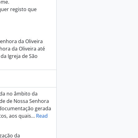
ome.
uer registo que
nhora da Oliveira
ora da Oliveira até
 da Igreja de São
da no âmbito da
dade de Nossa Senhora
m documentação gerada
os, aos quais
…
Read
zação da