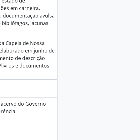
 estado de
ões em carneira,
; a documentação avulsa
bibliófagos, lacunas
da Capela de Nossa
o” elaborado em junho de
umento de descrição
livros e documentos
o acervo do Governo
erência: