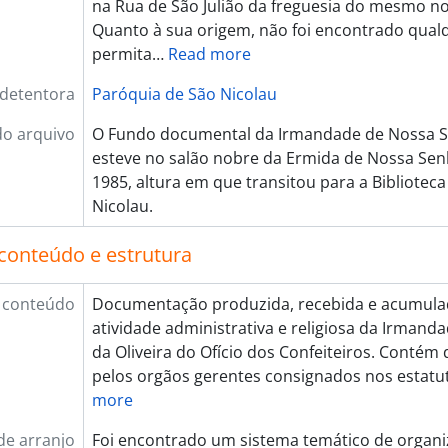
na Rua de São Julião da freguesia do mesmo n
Quanto à sua origem, não foi encontrado qualq
permita
…
Read more
 detentora
Paróquia de São Nicolau
do arquivo
O Fundo documental da Irmandade de Nossa Se
esteve no salão nobre da Ermida de Nossa Senh
1985, altura em que transitou para a Biblioteca
Nicolau.
conteúdo e estrutura
 conteúdo
Documentação produzida, recebida e acumula
atividade administrativa e religiosa da Irman
da Oliveira do Ofício dos Confeiteiros. Conté
pelos orgãos gerentes consignados nos estatut
more
de arranjo
Foi encontrado um sistema temático de organi