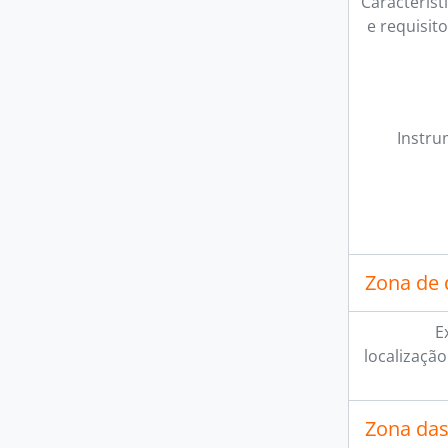
Característi
e requisit
Instru
Zona de
E
localização
Zona das