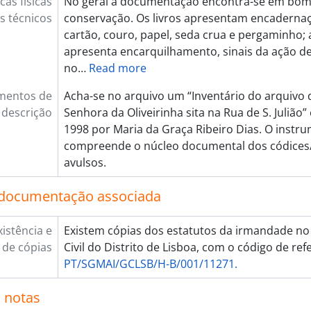
cas físicas
No geral a documentação encontra-se em bom
os técnicos
conservação. Os livros apresentam encadernaç
cartão, couro, papel, seda crua e pergaminho
apresenta encarquilhamento, sinais da ação de 
no
…
Read more
mentos de
Acha-se no arquivo um “Inventário do arquivo 
descrição
Senhora da Oliveirinha sita na Rua de S. Juliã
1998 por Maria da Graça Ribeiro Dias. O instr
compreende o núcleo documental dos códices/
avulsos.
 documentação associada
xistência e
Existem cópias dos estatutos da irmandade n
 de cópias
Civil do Distrito de Lisboa, com o código de ref
PT/SGMAI/GCLSB/H-B/001/11271.
 notas