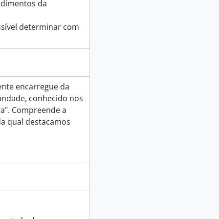
ndimentos da
sível determinar com
nte encarregue da
andade, conhecido nos
sa". Compreende a
da qual destacamos