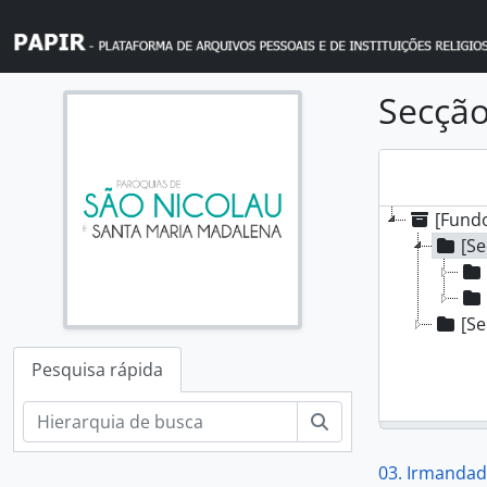
Skip to main content
Secção
[Fundo
[Se
[Se
Pesquisa rápida
Pesquisar
03. Irmandad