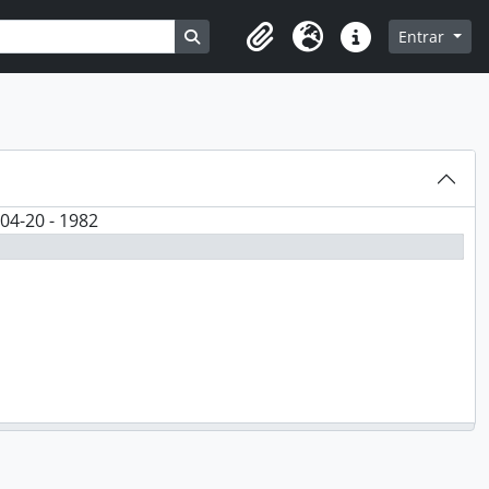
Busque na página de navegação
Entrar
Clipboard
Idioma
Ligações rápidas
04-20 - 1982