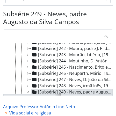
[Subsérie] 235 - Monteiro, padre Sousa, [s.d.]
[Subsérie] 236 - Montenegro, Artur, 1915 - ?
Subsérie 249 - Neves, padre
[Subsérie] 237 - Mota, Amílcar, 1918 - ?
Augusto da Silva Campos
[Subsérie] 238 - Moura, D. Agostinho Joaquim Lopes de, [ant. 1952 - 1960?]
[Subsérie] 239 - Moura, Carneiro de, 1919 - ?
[Subsérie] 240 - Moura, padre Domingos da Conceição Pires e, 1926 - 1950
[Subsérie] 241 - Moura, padre João José Alvares de, [1919 - 1957?]
[Subsérie] 242 - Moura, padre J. P. de, 1915 - ?
[Subsérie] 243 - Mourão, Libério, [1917 - 1931?]
[Subsérie] 244 - Moutinho, D. António, 1914 - ?
[Subsérie] 245 - Nascimento, Brito e, 1930 - ?
[Subsérie] 246 - Neuparth, Mário, 1937 - ?
[Subsérie] 247 - Neves, D. João da Silva Campos, [1931 - 1961?]
[Subsérie] 248 - Neves, irmã Inês, 1946 - 1950
[Subsérie] 249 - Neves, padre Augusto da Silva Campos, 1937 - ?
[Documento simples] 01 - Cartão do padre Augusto da Silva Campos Neves para António Lino Neto, 1937-06-25 - ?
[Subsérie] 250 - Nunciatura Apostólica em Portugal, [1904 - 1930?]
Arquivo Professor António Lino Neto
[Subsérie] 251 - Nunes, D. José da Costa, [1928 - 1947?]
Vida social e religiosa