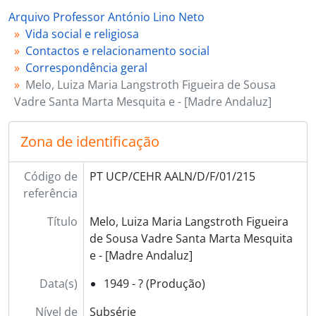
[Subsérie] 216 - Melo, padre Lopes de, 1935 - ?
Arquivo Professor António Lino Neto
[Subsérie] 217 - Melo, Vicente [Miguel de Paula Pinheiro de] - [3º conde de Arnoso], [1900 - 1917]
Vida social e religiosa
[Subsérie] 218 - Mendeiros, cónego José Filipe, 1938 - 1941
Contactos e relacionamento social
[Subsérie] 219 - Mendes, padre Cândido, 1928 - 1931
Correspondência geral
[Subsérie] 220 - Mendes, Carlos, [s.d.]
Melo, Luiza Maria Langstroth Figueira de Sousa
[Subsérie] 221 - Mendes, irmã Maria Leonor Teixeira de Sousa Cochofel de Miranda, 1927 - ?
Vadre Santa Marta Mesquita e - [Madre Andaluz]
[Subsérie] 222 - Mendonça, Zuzarte de, 1909 - 1926
[Subsérie] 223 - Menezes, José de Azevedo e, 1921 - 1926
Zona de identificação
[Subsérie] 224 - Mesquitela, D. Bernardo da Costa, 1956 - ?
[Subsérie] 225 - Ministério da Instrução Pública, 1921 - ?
Código de
PT UCP/CEHR AALN/D/F/01/215
[Subsérie] 226 - Ministério das Obras Públicas, 1910 - ?
referência
[Subsérie] 227 - Ministério do Fomento, 1912 - ?
[Subsérie] 228 - Ministério dos Negócios Estrangeiros, 1921 - ?
Título
Melo, Luiza Maria Langstroth Figueira
[Subsérie] 229 - Miranda, cónego Francisco de, 1952 - ?
de Sousa Vadre Santa Marta Mesquita
[Subsérie] 230 - Mirrado, Samuel, 1909 - ?
e - [Madre Andaluz]
[Subsérie] 231 - Missionários do Espírito Santo em Lisboa, 1953 - ?
[Subsérie] 232 - Moniz, Egas, 1921 - 1938
Data(s)
1949 - ? (Produção)
[Subsérie] 233 - Monteiro, Armindo, 1931 - ?
Nível de
Subsérie
[Subsérie] 234 - Monteiro, padre João M., 1927 - ?