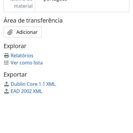
[Subsérie] 238 - Moura, D. Agostinho Joaquim Lopes de, [ant. 1952 - 1960?]
material
[Subsérie] 239 - Moura, Carneiro de, 1919 - ?
Área de transferência
[Subsérie] 240 - Moura, padre Domingos da Conceição Pires e, 1926 - 1950
[Subsérie] 241 - Moura, padre João José Alvares de, [1919 - 1957?]
Adicionar
[Subsérie] 242 - Moura, padre J. P. de, 1915 - ?
[Subsérie] 243 - Mourão, Libério, [1917 - 1931?]
Explorar
[Subsérie] 244 - Moutinho, D. António, 1914 - ?
Relatórios
[Subsérie] 245 - Nascimento, Brito e, 1930 - ?
Ver como lista
[Subsérie] 246 - Neuparth, Mário, 1937 - ?
[Subsérie] 247 - Neves, D. João da Silva Campos, [1931 - 1961?]
Exportar
[Subsérie] 248 - Neves, irmã Inês, 1946 - 1950
Dublin Core 1.1 XML
[Subsérie] 249 - Neves, padre Augusto da Silva Campos, 1937 - ?
EAD 2002 XML
[Subsérie] 250 - Nunciatura Apostólica em Portugal, [1904 - 1930?]
[Subsérie] 251 - Nunes, D. José da Costa, [1928 - 1947?]
[Subsérie] 252 - Nunes, Guilhermino, 1938 - ?
[Subsérie] 253 - Nunes, Margarida Assunção, 1939 - ?
[Subsérie] 254 - Oliveira, D. Ernesto Sena de, 1932 - 1957
[Subsérie] 255 - Oliveira, José de, 1938 - ?