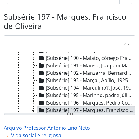
[Subsérie] 183 - Machado, Bernardino, 1900 - ?
[Subsérie] 184 - Machado, padre Raul, 1931 - ?
Subsérie 197 - Marques, Francisco
[Subsérie] 185 - Madeira, José Vicente, 1910 - ?
de Oliveira
[Subsérie] 186 - Magalhães, António de Matos, 1918 - ?
[Subsérie] 187 - Magalhães, Joaquim de Sousa, 1946 - ?
[Subsérie] 188 - Magalhães, J. M. Barbosa de, 1906 - 1907
[Subsérie] 189 - Maia, monsenhor Martinho Lopes, 1921 - 1950
[Subsérie] 190 - Malato, cónego Francisco António, 1945 - 1946
[Subsérie] 191 - Manso, Joaquim Martins, 1935 - [ant. 1956]
[Subsérie] 192 - Manzarra, Bernardo Frederico, 1955 - 1956
[Subsérie] 193 - Marçal, Abílio, 1925 - ?
[Subsérie] 194 - Marculino?, José, 1925 - ?
[Subsérie] 195 - Marinho, padre Júlio Alves, [s.d.]
[Subsérie] 196 - Marques, Pedro Correia, 1900 - 1920
[Subsérie] 197 - Marques, Francisco de Oliveira, 1913 - ?
[Documento simples] 01 - Carta de Francisco de Oliveira Marques para António Lino Neto, 1913-09-25 - ?
[Subsérie] 198 - Martins, cónego Anacleto Pires da Silva, 1951 - 1953
Arquivo Professor António Lino Neto
[Subsérie] 199 - Martins, J. Pedro, 1920 - 1928
Vida social e religiosa