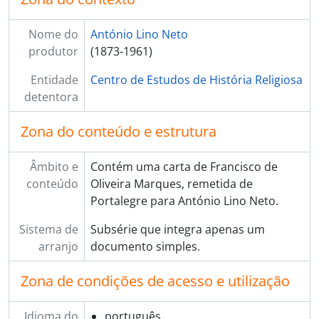
[Subsérie] 219 - Mendes, padre Cândido, 1928 - 1931
[Subsérie] 220 - Mendes, Carlos, [s.d.]
Nome do
António Lino Neto
[Subsérie] 221 - Mendes, irmã Maria Leonor Teixeira de Sousa Cochofel de Miranda, 1927 - ?
produtor
(1873-1961)
[Subsérie] 222 - Mendonça, Zuzarte de, 1909 - 1926
[Subsérie] 223 - Menezes, José de Azevedo e, 1921 - 1926
Entidade
Centro de Estudos de História Religiosa
[Subsérie] 224 - Mesquitela, D. Bernardo da Costa, 1956 - ?
detentora
[Subsérie] 225 - Ministério da Instrução Pública, 1921 - ?
[Subsérie] 226 - Ministério das Obras Públicas, 1910 - ?
Zona do conteúdo e estrutura
[Subsérie] 227 - Ministério do Fomento, 1912 - ?
[Subsérie] 228 - Ministério dos Negócios Estrangeiros, 1921 - ?
Âmbito e
Contém uma carta de Francisco de
[Subsérie] 229 - Miranda, cónego Francisco de, 1952 - ?
conteúdo
Oliveira Marques, remetida de
[Subsérie] 230 - Mirrado, Samuel, 1909 - ?
Portalegre para António Lino Neto.
[Subsérie] 231 - Missionários do Espírito Santo em Lisboa, 1953 - ?
Sistema de
Subsérie que integra apenas um
[Subsérie] 232 - Moniz, Egas, 1921 - 1938
arranjo
documento simples.
[Subsérie] 233 - Monteiro, Armindo, 1931 - ?
[Subsérie] 234 - Monteiro, padre João M., 1927 - ?
Zona de condições de acesso e utilização
[Subsérie] 235 - Monteiro, padre Sousa, [s.d.]
[Subsérie] 236 - Montenegro, Artur, 1915 - ?
[Subsérie] 237 - Mota, Amílcar, 1918 - ?
Idioma do
português