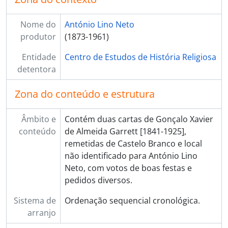
[Subsérie] 159 - Júnior, José Alves Monteiro, [s.d.]
[Subsérie] 160 - Junta de Paróquia de Carvoeiro, 1910 - ?
Nome do
António Lino Neto
[Subsérie] 161 - Junta de Paróquia de Evendos, 1910 - ?
produtor
(1873-1961)
[Subsérie] 162 - Justo, padre Francisco Gonçalves, 1956 - ?
[Subsérie] 163 - Kaizeler, Victor Júlio Paulo, [s.d.]
Entidade
Centro de Estudos de História Religiosa
[Subsérie] 164 - Lacerda, António, [1939 - 1952?]
detentora
[Subsérie] 165 - Lara, António Sousa, 1924 - ?
[Subsérie] 166 - Laranjo, José Frederico, [1898 - 1909]
Zona do conteúdo e estrutura
[Subsérie] 167 - Leão, D. António Barbosa do, [1920 - 1928?]
[Subsérie] 168 - Leite, padre António, [ant. 1965]
Âmbito e
Contém duas cartas de Gonçalo Xavier
[Subsérie] 169 - Leite, padre Crispim Gomes, 1938 - ?
conteúdo
de Almeida Garrett [1841-1925],
[Subsérie] 170 - Lemos, Pedro Tovar de (2º Conde de Tovar), 1910 - ?
remetidas de Castelo Branco e local
[Subsérie] 171 - Lencastre, António de B. Teixeira de, [s.d.]
não identificado para António Lino
[Subsérie] 172 - Lencastre, José de, 1910 - ?
Neto, com votos de boas festas e
[Subsérie] 173 - Lerias, padre José Vicente, 1920 - ?
pedidos diversos.
[Subsérie] 174 - Liga Naval Portuguesa, 1915 - ?
Sistema de
Ordenação sequencial cronológica.
[Subsérie] 175 - Lima, Henrique Ferreira, 1939 - ?
arranjo
[Subsérie] 176 - Lima?, Joaquim M., 1918 - ?
[Subsérie] 177 - Lima, padre António Pereira, 1926 - ?