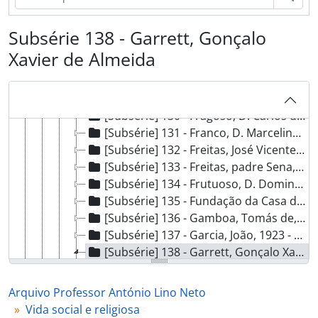
[Subsérie] 124 - Flower, Eric T., [s.d.]
[Subsérie] 125 - Fonseca, Alberto Dinis da, 1912 - ?
Subsérie 138 - Garrett, Gonçalo
[Subsérie] 126 - Fonseca, Joaquim Dinis da, [1927 - ant. 1958]
Xavier de Almeida
[Subsérie] 127 - Fonseca, Quirino da, 1927 - ?
[Subsérie] 128 - Fontes, João Ferreira, 1921 - ?
[Subsérie] 129 - Forjaz, António Pereira, 1918 - 1952
[Subsérie] 130 - Fragoso, D. Carlos de Sá, 1928 - ?
[Subsérie] 131 - Franco, D. Marcelino António Maria, 1940 - 1941
[Subsérie] 132 - Freitas, José Vicente de, 1928 - ?
[Subsérie] 133 - Freitas, padre Sena, 1895 - ?
[Subsérie] 134 - Frutuoso, D. Domingos Maria, 1914 - 1948
[Subsérie] 135 - Fundação da Casa de Bragança, 1947 - ?
[Subsérie] 136 - Gamboa, Tomás de, [1926?]
[Subsérie] 137 - Garcia, João, 1923 - 1949
[Subsérie] 138 - Garrett, Gonçalo Xavier de Almeida, 1920 - ?
[Documento simples] 01 - Carta de Gonçalo Xavier de Almeida Garrett para António Lino Neto, 1920-12-12 - ?
[Documento simples] 02 - Carta de Gonçalo Xavier de Almeida Garrett para António Lino Neto, [s.d.]
Arquivo Professor António Lino Neto
[Subsérie] 139 - Gil, Augusto César Ferreira, 1928 - ?
Vida social e religiosa