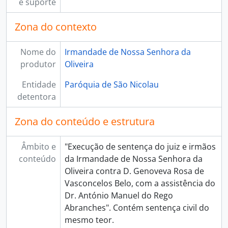
e suporte
[Subsecção] B - Tesouraria, 1690-01-28 - 1982
[Secção] B - Assembleia Geral, 1756 - 1860-01-29
Zona do contexto
Nome do
Irmandade de Nossa Senhora da
produtor
Oliveira
Entidade
Paróquia de São Nicolau
detentora
Zona do conteúdo e estrutura
Âmbito e
"Execução de sentença do juiz e irmãos
conteúdo
da Irmandade de Nossa Senhora da
Oliveira contra D. Genoveva Rosa de
Vasconcelos Belo, com a assistência do
Dr. António Manuel do Rego
Abranches". Contém sentença civil do
mesmo teor.