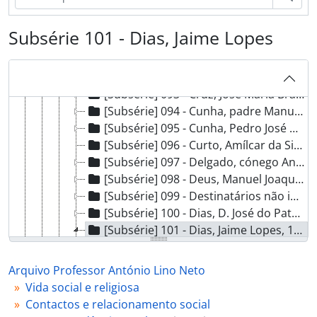
[Subsérie] 088 - Costa, Augusto da, 1921 - ?
[Subsérie] 089 - Costa, Francisco Felisberto Dias, 1910 - ?
Subsérie 101 - Dias, Jaime Lopes
[Subsérie] 090 - Costeira, monsenhor Pantaleão José, [1941 - 1953]
[Subsérie] 091 - Coutinho, padre Joaquim Ferreira, 1926 - ?
[Subsérie] 092 - Cruz, Eliseu Vieira da, 1950 - ?
[Subsérie] 093 - Cruz, José Maria Braga da, [1921 - 1953?]
[Subsérie] 094 - Cunha, padre Manuel Alves, 1943 - ?
[Subsérie] 095 - Cunha, Pedro José da, 1929 - ?
[Subsérie] 096 - Curto, Amílcar da Silva Ramada, [s.d.]
[Subsérie] 097 - Delgado, cónego António Baptista, 1928 - 1938
[Subsérie] 098 - Deus, Manuel Joaquim Lopes de, 1935 - ?
[Subsérie] 099 - Destinatários não identificados, 1936 - ?
[Subsérie] 100 - Dias, D. José do Patrocínio, [1925 - 1958?]
[Subsérie] 101 - Dias, Jaime Lopes, 1929 - ?
[Documento simples] 01 - Carta de Jaime Lopes Dias para António Lino Neto, 1929-01-16 - ?
[Subsérie] 102 - Diniz, padre Joaquim Semedo, [s.d.]
Arquivo Professor António Lino Neto
[Subsérie] 103 - Duarte, padre José Horácio Dias, 1938 - ?
Vida social e religiosa
[Subsérie] 104 - Eiras, padre Cândido Lima das, 1923 - ?
Contactos e relacionamento social
[Subsérie] 105 - Escudeiro, padre Aurélio Granada, 1947 - ?