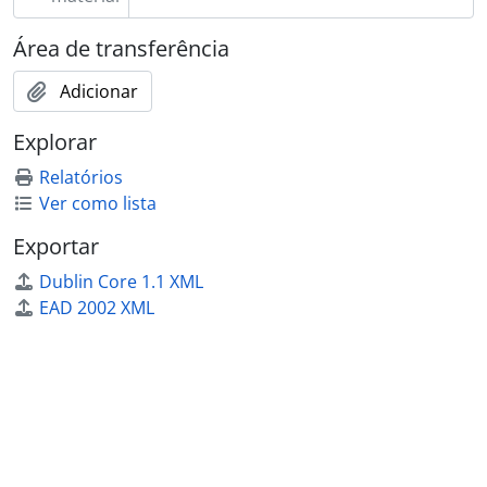
[Subsérie] 063 - César, padre Júlio Cândido, 1926 - ?
Área de transferência
[Subsérie] 064 - Cidade, António Hernâni, [s.d.]
[Subsérie] 065 - Coelho, António Diogo do Prado, 1935 - 1950
Adicionar
[Subsérie] 066 - Coelho, Carlos Zeferino Viana Pinto, [s.d.]
[Subsérie] 067 - Coelho, Dália Almeida do Prado e Jacinto Almeida do Prado, [s.d.]
Explorar
[Subsérie] 068 - Coelho, J. Ribeiro, [s.d.]
Relatórios
[Subsérie] 069 - Coelho, Manuel Barroso, 1926 - ?
Ver como lista
[Subsérie] 070 - Coelho, Possidónio M. Laranjo, 1908 - ?
[Subsérie] 071 - Coelho, Trindade, [1937?]
Exportar
[Subsérie] 072 - Comissão Central 1.º de Dezembro de 1640 - Sociedade Histórica da Independência de Portugal, 1890 - 1929
Dublin Core 1.1 XML
[Subsérie] 073 - Comissão das Comemorações do Centenário do Liceu de Portalegre, 1952 - ?
EAD 2002 XML
[Subsérie] 074 - Comissão de Propaganda da União Nacional, 1935 - ?
[Subsérie] 075 - Comissão Executiva do Bairro dos Pobres D. António I, 1908 - ?
[Subsérie] 076 - Comissão para a Construção do Seminário Maior de Portalegre, 1954 - ?
[Subsérie] 077 - Comissão Preparatória da World Peace Prayer Conference, 1935 - ?
[Subsérie] 078 - Comissão Pro-restauração da diocese de Castelo Branco, 1943 - ?
[Subsérie] 079 - Conde, Maria Rita Capelo, [1925]
[Subsérie] 080 - Correia, Francisco António, 1929 - ?