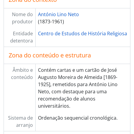
[Subsérie] 027 - Barreto, José, 1925 - ?
[Subsérie] 028 - Barros, padre Alexandre de Faria, 1910 - 1920
Nome do
António Lino Neto
[Subsérie] 029 - Barroso, D. António José de Sousa, 1913 - 1917
produtor
(1873-1961)
[Subsérie] 030 - Beirão, Francisco António da Veiga, 1910 - ?
[Subsérie] 031 - Belo, D. António Mendes, 1914 - 1920
Entidade
Centro de Estudos de História Religiosa
[Subsérie] 032 - Bensaúde, Joaquim, 1930 - 1931
detentora
[Subsérie] 033 - Bentley […?], 1937 - ?
[Subsérie] 034 - Bivar, Artur, 1941 - ?
Zona do conteúdo e estrutura
[Subsérie] 035 - Bizarro, Abranches, 1923 - ?
[Subsérie] 036 - Boada, Tomás, 1951 - ?
Âmbito e
Contém cartas e um cartão de José
[Subsérie] 037 - Borges, Vasco, [s.d.]
conteúdo
Augusto Moreira de Almeida [1869-
[Subsérie] 038 - Borlido, padre Domingos Augusto Gonçalves, 1925 - 1927
1925], remetidos para António Lino
[Subsérie] 039 - Brandão, padre, [s.d.]
Neto, com destaque para uma
[Subsérie] 040 - Cabido da Basílica Metropolitana de Évora, 1955 - ?
recomendação de alunos
[Subsérie] 041 - Cabreira, António, 1932 - ?
universitários.
[Subsérie] 042 - Camacho, cónego Manuel F., 1957 - ?
Sistema de
Ordenação sequencial cronológica.
[Subsérie] 043 - Câmara Municipal de Mação, 1925 - 1936
arranjo
[Subsérie] 044 - Campos, Carlota Maria de, 1910 - ?
[Subsérie] 045 - Cardoso, A. Alves, [s.d.]