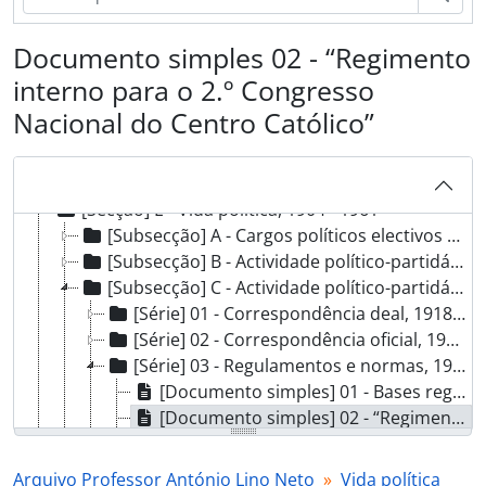
Documento simples 02 - “Regimento
[Fundo] AALN - Arquivo Professor António Lino Neto, 1873 - 1961
interno para o 2.º Congresso
[Secção] A - Vida pessoal e familiar, 1873 - 1961
Nacional do Centro Católico”
[Secção] B - Formação, 1894 - 1944
[Secção] C - Vida profissional, 1873 - 1961
[Secção] D - Vida social e religiosa, 1875 - 1961
[Secção] E - Vida política, 1904 - 1961
[Subsecção] A - Cargos políticos electivos e de nomeação, 1904 - 1951
[Subsecção] B - Actividade político-partidária - Partido Progressista, [1908?]
[Subsecção] C - Actividade político-partidária - Centro Católico Português, 1918 - 1961
[Série] 01 - Correspondência deal, 1918 - 1961
[Série] 02 - Correspondência oficial, 1920 - 1938
[Série] 03 - Regulamentos e normas, 1917 - 1928
[Documento simples] 01 - Bases regulamentares do Centro Católico Português, [1917-01-22]
[Documento simples] 02 - “Regimento interno para o 2.º Congresso Nacional do Centro Católico”, [1922]
[Documento simples] 03 - “Centro Católico português. Princípios e organização. Tese apresentada ao 2.º Congresso do Centro Católico português”, 1922 - ?
[Documento simples] 04 - “Centro católico português. Sua organização, funcionamento, características e documentos respectivos”, 1928 - ?
Arquivo Professor António Lino Neto
Vida política