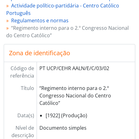
[Série] 04 - Actas, relatórios, panfletos e notas informativas, [1930 - 1938?]
Actividade político-partidária - Centro Católico
[Série] 05 - Declarações, 1921 - 1922
Português
[Série] 06 - Escritos, artigos, entrevistas e discursos de António Lino Neto, [1920 - 1934?]
Regulamentos e normas
[Série] 07 - Fotografias, [1919 - 1932?]
“Regimento interno para o 2.º Congresso Nacional
[Série] 08 - Imprensa, 1918 - 1958
do Centro Católico”
[Série] 09 - Outros documentos, [1921 - 1922]
[Subsecção] D - Intervenção parlamentar, 1914 - 1953
Zona de identificação
[Subsecção] E - Leituras e escritos sobre assuntos de âmbito político-social, 1909 - 1961
[Secção] F - Sociabilidade intelectual e interesses literários, 1899 - 1957
Código de
PT UCP/CEHR AALN/E/C/03/02
[Secção] G - Referências, homenagens e condecorações, 1908 - 1962
referência
[Coleção] H - Listas de conjuntos epistolares, [s.d.]
[Subfundo] FL - Acervo documental Prof. José Frederico Laranjo (1846-1910), [1866 - 1909]
Título
“Regimento interno para o 2.º
Congresso Nacional do Centro
Católico”
Data(s)
[1922] (Produção)
Nível de
Documento simples
descrição