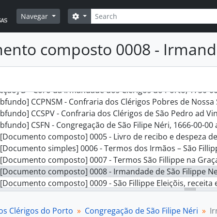
Pesquisar
Opções de busca
Navegar
] IC - Irmandade dos Clérigos do Porto, 1707-00-00 a 1975-
nto composto 0008 - Irmanda
cção] A - Mesa da Irmandade dos Clérigos do Porto, 1707-0
cção] B - Igreja e Sacristia da Irmandade dos Clérigos do Po
cção] C - Hospital da Irmandade dos Clérigos do Porto, 175
cção] D - Coro da Irmandade dos Clérigos do Porto, 1730-0
bfundo] CCPNSM - Confraria dos Clérigos Pobres de Nossa 
bfundo] CCSPV - Confraria dos Clérigos de São Pedro ad Vin
bfundo] CSFN - Congregação de São Filipe Néri, 1666-00-00 
[Documento composto] 0005 - Livro de recibo e despeza desta Congregação [de Sã
[Documento simples] 0006 - Termos dos Irmãos – São Fillippe
[Documento composto] 0007 - Termos São Fillippe na Graça
[Documento composto] 0008 - Irmandade de São Filippe Ner
[Documento composto] 0009 - São Fillippe Eleiçõis, receita
s Clérigos do Porto
Congregação de São Filipe Néri
I