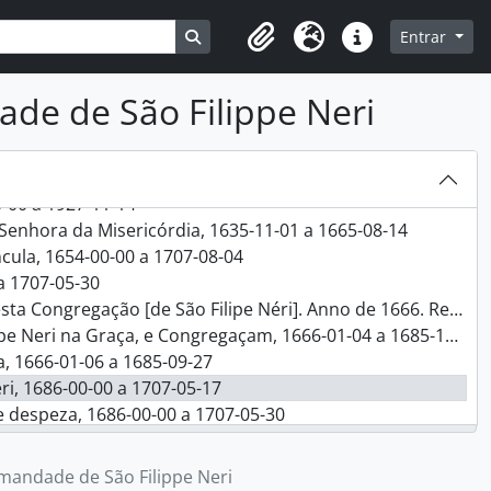
Busque na página de navegação
Entrar
Clipboard
Idioma
Ligações rápidas
01-27
de de São Filippe Neri
0-00 a 1975-01-27
rto, 1707-00-00 a 1927-00-00
4-03-02 a 1843-06-11
0-00 a 1927-11-14
Senhora da Misericórdia, 1635-11-01 a 1665-08-14
cula, 1654-00-00 a 1707-08-04
a 1707-05-30
o Filipe Néri]. Anno de 1666. Receita e Despeza, 1666-00-00 a 1685-05-28
 Neri na Graça, e Congregaçam, 1666-01-04 a 1685-11-24
, 1666-01-06 a 1685-09-27
i, 1686-00-00 a 1707-05-17
 e despeza, 1686-00-00 a 1707-05-30
rmandade de São Filippe Neri