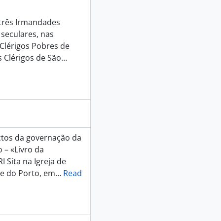
 três Irmandades
 seculares, nas
 Clérigos Pobres de
 Clérigos de São
…
ectos da governação da
 – «Livro da
 Sita na Igreja de
de do Porto, em
…
Read