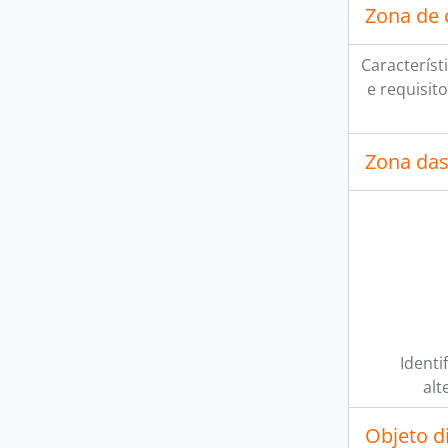
Zona de 
Característi
e requisit
Zona das
Identi
alt
Objeto d