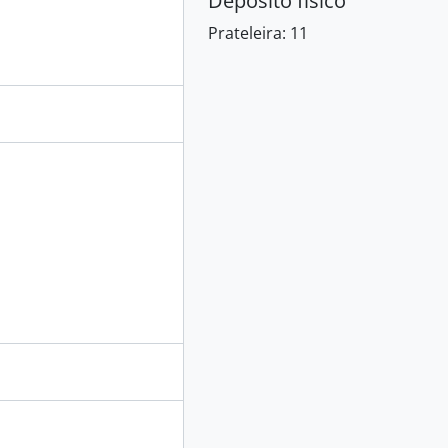
Depósito físico
Prateleira:
11