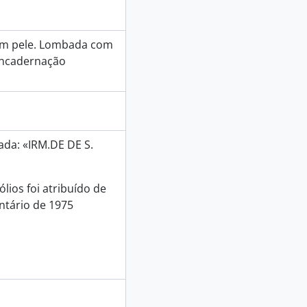
m pele. Lombada com
 Encadernação
bada: «IRM.DE DE S.
lios foi atribuído de
ntário de 1975