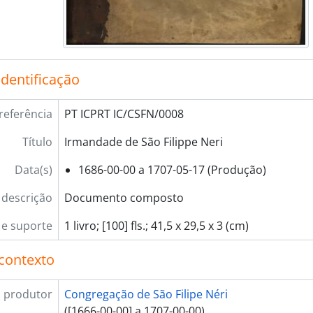
identificação
referência
PT ICPRT IC/CSFN/0008
Título
Irmandade de São Filippe Neri
Data(s)
1686-00-00 a 1707-05-17 (Produção)
 descrição
Documento composto
e suporte
1 livro; [100] fls.; 41,5 x 29,5 x 3 (cm)
contexto
 produtor
Congregação de São Filipe Néri
([1666-00-00] a 1707-00-00)