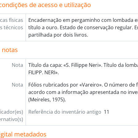
condições de acesso e utilização
cas físicas
Encadernação em pergaminho com lombada e
os técnicos
título a ouro. Estado de conservação regular.
partilhada por dois livros.
 notas
Nota
Título da capa: «S. Fillippe Neri». Título da lom
FILIPP. NERI».
Nota
Fólios rubricados por «Vareiro». O número de fó
acordo com a informação apresentada no inve
(Meireles, 1975).
ficador(es)
Referência do inventário antigo
11
ernativo(s)
igital metadados