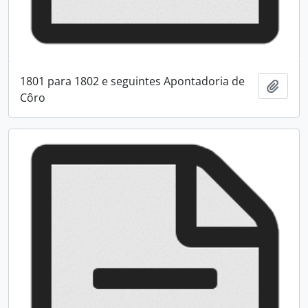
1801 para 1802 e seguintes Apontadoria de
Adici
Côro