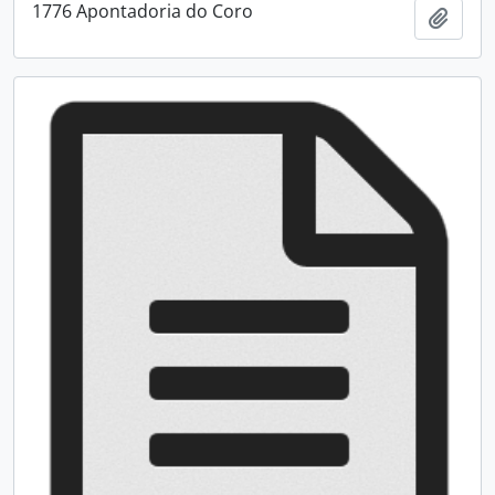
1776 Apontadoria do Coro
Adici