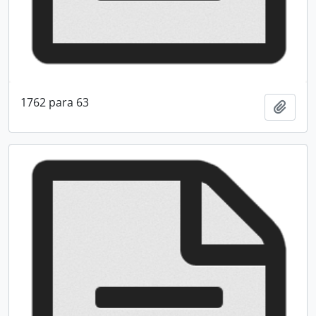
1762 para 63
Adici