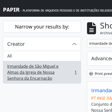
Skip to main content
Sho
Narrow your results by:
Archiva
Creator
Remove filter:
Irmandade de
All
Advanced
Irmandade de São Miguel e
Almas da Igreja de Nossa
1
Print prev
, 1 results
Senhora da Encarnação
Irmandad
PT INSE IS
Conjunto d
Nossa Senh