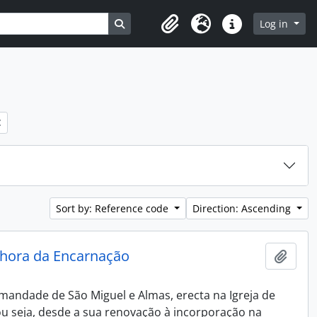
Search in browse page
Log in
Clipboard
Language
Quick links
Sort by: Reference code
Direction: Ascending
nhora da Encarnação
Add t
andade de São Miguel e Almas, erecta na Igreja de
u seja, desde a sua renovação à incorporação na