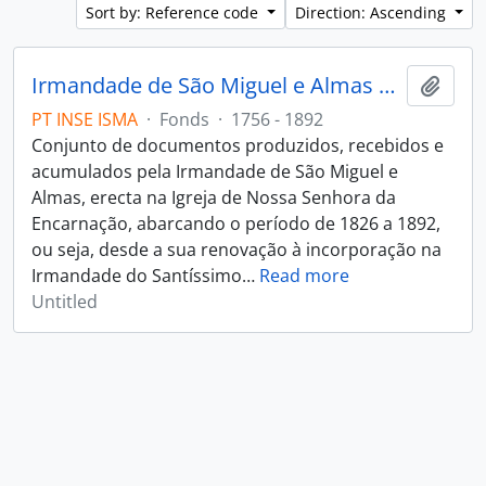
Sort by: Reference code
Direction: Ascending
Irmandade de São Miguel e Almas da Igreja de Nossa Senhora da Encarnação
Add t
PT INSE ISMA
·
Fonds
·
1756 - 1892
Conjunto de documentos produzidos, recebidos e
acumulados pela Irmandade de São Miguel e
Almas, erecta na Igreja de Nossa Senhora da
Encarnação, abarcando o período de 1826 a 1892,
ou seja, desde a sua renovação à incorporação na
Irmandade do Santíssimo
…
Read more
Untitled