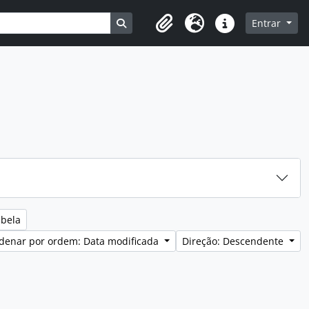
Busque na página de navegação
Entrar
Clipboard
Idioma
Ligações rápidas
abela
denar por ordem: Data modificada
Direção: Descendente