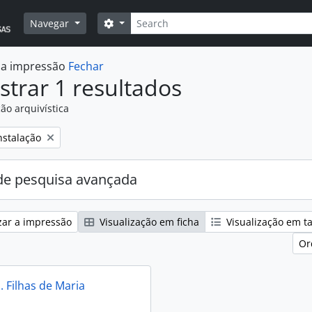
Pesquisar
Opções de busca
Navegar
r a impressão
Fechar
trar 1 resultados
ão arquivística
:
nstalação
e pesquisa avançada
zar a impressão
Visualização em ficha
Visualização em t
Or
. Filhas de Maria