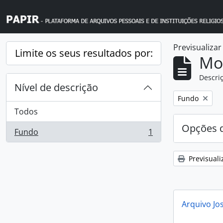
Skip to main content
Previsualiza
Limite os seus resultados por:
Mos
Descriç
Nível de descrição
Remover filtro
Fundo
Todos
Opções d
Fundo
1
, 1 resultados
Previsuali
Arquivo Jo