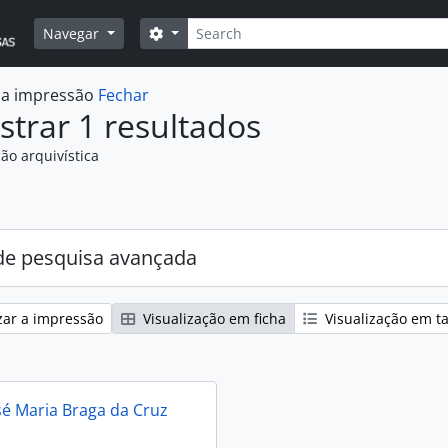
Pesquisar
Opções de busca
Navegar
r a impressão
Fechar
trar 1 resultados
ão arquivística
:
e pesquisa avançada
zar a impressão
Visualização em ficha
Visualização em t
sé Maria Braga da Cruz