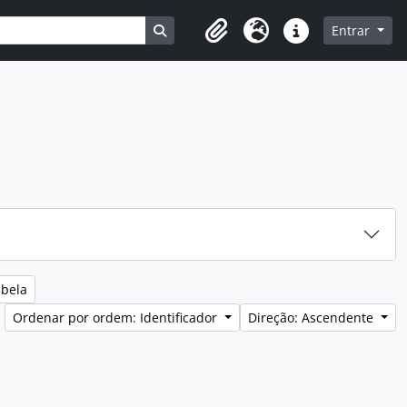
Busque na página de navegação
Entrar
Clipboard
Idioma
Ligações rápidas
abela
Ordenar por ordem: Identificador
Direção: Ascendente