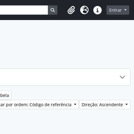
Busque na página de navegação
Entrar
Clipboard
Idioma
Ligações rápidas
abela
ar por ordem: Código de referência
Direção: Ascendente