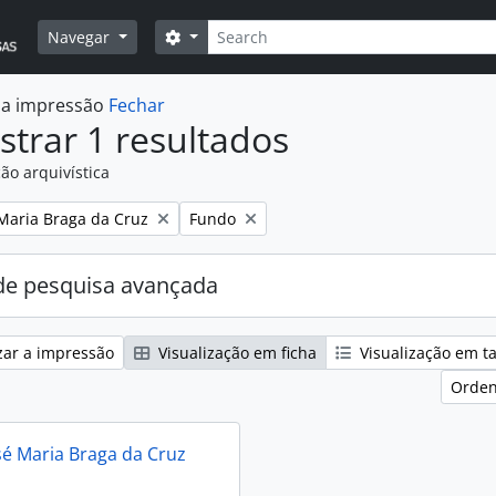
Pesquisar
Opções de busca
Navegar
r a impressão
Fechar
trar 1 resultados
ão arquivística
:
Remover filtro:
 Maria Braga da Cruz
Fundo
e pesquisa avançada
zar a impressão
Visualização em ficha
Visualização em t
Orden
sé Maria Braga da Cruz