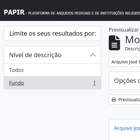
Skip to main content
Previsualiza
Limite os seus resultados por:
Mos
Descriç
Nível de descrição
Remover filtro
Arquivo José
Todos
Opções d
Fundo
1
, 1 resultados
Previsuali
Arquivo Jo