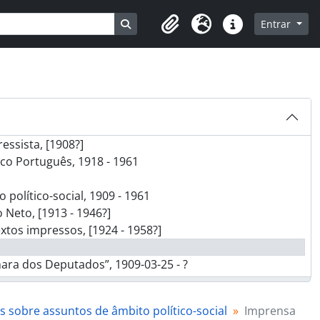
Busque na página de navegação
Entrar
Clipboard
Idioma
Ligações rápidas
904 - 1951
ressista, [1908?]
lico Português, 1918 - 1961
 político-social, 1909 - 1961
o Neto, [1913 - 1946?]
extos impressos, [1924 - 1958?]
ara dos Deputados”, 1909-03-25 - ?
roblemas demográfico e económico”, 1910-05-17 - ?
os sobre assuntos de âmbito político-social
Imprensa
Sr. Conde de Arnoso”, 1910-06-02 - ?