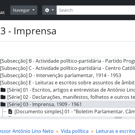
Pesquisar
] AALN - Arquivo Professor António Lino Neto, 1873 - 1961
Opções de busca
Navegar
cção] A - Vida pessoal e familiar, 1873 - 1961
cção] B - Formação, 1894 - 1944
03 - Imprensa
cção] C - Vida profissional, 1873 - 1961
cção] D - Vida social e religiosa, 1875 - 1961
cção] E - Vida política, 1904 - 1961
[Subsecção] A - Cargos políticos electivos e de nomeação, 1
[Subsecção] B - Actividade político-partidária - Partido Prog
[Subsecção] C - Actividade político-partidária - Centro Cató
[Subsecção] D - Intervenção parlamentar, 1914 - 1953
[Subsecção] E - Leituras e escritos sobre assuntos de âmbito
[Série] 01 - Escritos, artigos e entrevistas de António Lin
[Série] 02 - Declarações, manifestos, folhetos e outros t
[Série] 03 - Imprensa, 1909 - 1961
[Documento simples] 01 - “Boletim Parlamentar. Câm
[Documento simples] 02 - «O Petardo», 1909-07-15 - ?
[Documento simples] 03 - “Congresso Nacional. Os p
essor António Lino Neto
Vida política
Leituras e escrit
[Documento simples] 04 - “Eduardo VII.O discurso do 