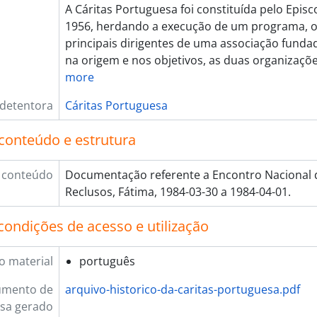
[Documento simples] 214 - 23.ª Semana Nacional de 
A Cáritas Portuguesa foi constituída pelo Epi
[Documento composto] 215 - [Protocolo BES/Cáritas]
1956, herdando a execução de um programa, o
[Documento composto] 216 - Despesas 2008-2011, 20
principais dirigentes de uma associação funda
[Documento composto] 217 - Grupo Universitário de 
na origem e nos objetivos, as duas organizaç
[Documento composto] 218 - Projecto Vida, 1987 - 1
more
[Documento composto] 219 - Animar, 1996
[Documento simples] 220 - Cinquentenário do Seminár
 detentora
Cáritas Portuguesa
[Documento simples] 221 - Inauguração do troço da 
[Documento simples] 222 - Santa Casa da Misericórida
conteúdo e estrutura
[Documento simples] 223 - Câmara Municipal de Cascai
[Documento composto] 224 - Rede Europeia Anti-Pob
 conteúdo
Documentação referente a Encontro Nacional 
[Documento composto] 225 - Conselho Consultivo par
Reclusos, Fátima, 1984-03-30 a 1984-04-01.
[Documento composto] 226 - Associação Dignitude, 
[Documento composto] 227 - Direito à Alimentação, 
condições de acesso e utilização
[Documento composto] 228 - Fórum Não Governamenta
[Documento composto] 229 - GASNova-Fct, 2003 - 20
o material
português
[Documento simples] 230 - Cartaz Imigrantes que ac
[Documento simples] 231 - Cartaz Seminário Da exc
umento de
arquivo-historico-da-caritas-portuguesa.pdf
[Documento simples] 232 - Vídeo-cartas no Semi-árido 
sa gerado