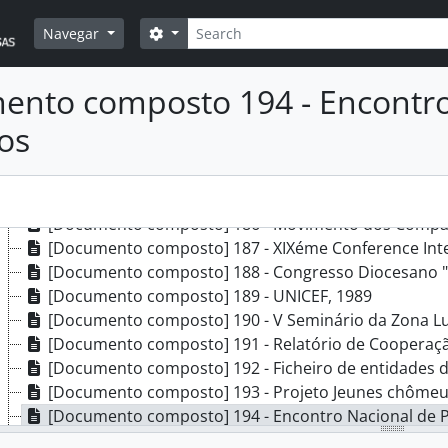
[Documento composto] 177 - Seminário de formação 
Pesquisar
[Documento composto] 178 - Escolas Católicas, 1984 
Opções de busca
Navegar
[Documento composto] 179 - Semanas Sociais (de out
[Documento composto] 180 - Grupo Habitação, 1992 
nto composto 194 - Encontro 
[Documento composto] 181 - Bureau International Cat
[Documento composto] 182 - Jornadas Sócio-Caritati
os
[Documento composto] 183 - Seminário Europeu sob
[Documento simples] 184 - Instituto de Estudos e Documenta
[Documento composto] 185 - Colóquio "Crise Económ
[Documento composto] 186 - Movimento dos Compan
[Documento composto] 187 - XIXéme Conference Intern
[Documento composto] 188 - Congresso Diocesano "V
[Documento composto] 189 - UNICEF, 1989
[Documento composto] 190 - V Seminário da Zona Lusóf
[Documento composto] 191 - Relatório de Cooperaç
[Documento composto] 192 - Ficheiro de entidades de 
[Documento composto] 193 - Projeto Jeunes chômeur
[Documento composto] 194 - Encontro Nacional de P
[Documento simples] 195 - Colóquio sobre emigraçã