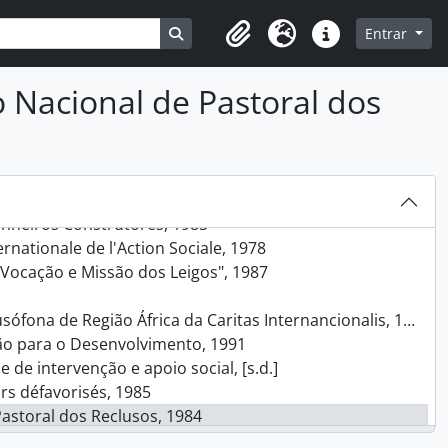
vicentina, 1990
- 1991
Busque na página de navegação
Entrar
Clipboard
Idioma
Ligações rápidas
ros países), 1996 - 1998
- 1993
Nacional de Pastoral dos
holique de l'Enfance (BICE), 1984
vas, 1988
re a Pobreza em Portugal, 1986
ção sobre a Economia Social e Cooperativa (ECOSOC)., [s.d.]
ica e Pobreza", 1984
heiros Construtores, 1985
ationale de l'Action Sociale, 1978
ocação e Missão dos Leigos", 1987
ona de Região África da Caritas Internancionalis, 1989
ão para o Desenvolvimento, 1991
de intervenção e apoio social, [s.d.]
s défavorisés, 1985
astoral dos Reclusos, 1984
o, 1984