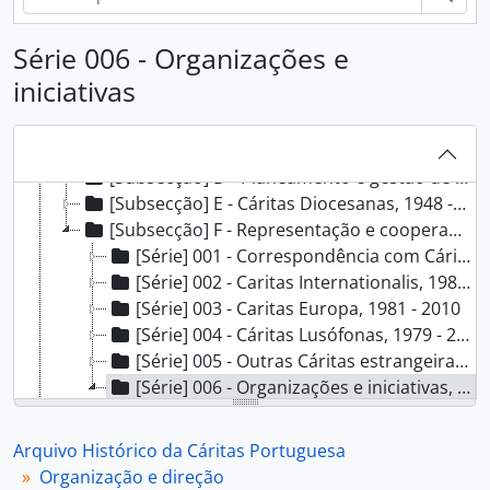
[Fundo] AHCP - Arquivo Histórico da Cáritas Portuguesa, 1946 - 2023
Série 006 - Organizações e
[Secção] A - Organização e direção, 1946 - 2020
iniciativas
[Subsecção] A - Estrutura orgânica e funcional, 1946 - 2019
[Subsecção] B - Corpos sociais, 1956 - 2018
[Subsecção] C - Atividade dirigente, 1946 - 2016
[Subsecção] D - Planeamento e gestão de atividades, 1965 - 2020
[Subsecção] E - Cáritas Diocesanas, 1948 - 2013
[Subsecção] F - Representação e cooperação institucional, 1946 - 2019
[Série] 001 - Correspondência com Cáritas Estrangeiras, 1946 - 1998
[Série] 002 - Caritas Internationalis, 1980 - 2019
[Série] 003 - Caritas Europa, 1981 - 2010
[Série] 004 - Cáritas Lusófonas, 1979 - 2017
[Série] 005 - Outras Cáritas estrangeiras, 1978 - 2017
[Série] 006 - Organizações e iniciativas, 1951 - 2018
[Documento composto] 001 - Comissão Internacional Católica para as Migrações (CICM), 1951 - 1973
[Documento composto] 002 - UCP/Cáritas: Serviços Parcerias: Correspondência, 1970
Arquivo Histórico da Cáritas Portuguesa
[Documento composto] 003 - [1.º Seminário Nacional de Estudo do Problema Favela], 1965
Organização e direção