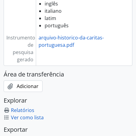
[Documento composto] 060 - ManiFesta, Peniche 2009, 2009
inglês
[Documento composto] 061 - Fórum Portugal de Verdade: das ideias às políticas, 2009
italiano
[Documento composto] 062 - Encontro Delegados Emergências, 2009 - 2010
latim
[Documento composto] 063 - Conferência Internacional Igualdade no Trabalho e no Emprego, 2010
português
[Documento composto] 064 - ManiFesta, Montalegre 2011, 2011
[Documento composto] 065 - Marcha contra a Fome 2008, 2011
Instrumento
arquivo-historico-da-caritas-
[Documento composto] 066 - Encontro Nacional Prioridade às Crianças, 2011
de
portuguesa.pdf
[Documento composto] 067 - Projeto Europeu Espanha - Múrcia: Candidatura, 2011
pesquisa
[Documento composto] 068 - SIC Esperança, 2011 - 2012
gerado
[Documento composto] 069 - Envelhecimento Ativo 2012-2013, 2012 - 2013
Área de transferência
[Documento composto] 070 - Encontro Envelhecimento Ativo e Diálogo Inter-geracional em Contexto Prisional, 2012
[Documento composto] 071 - Seminário A Economia Social, o Emprego e o Desenvolvimento Local, 2013
Adicionar
[Documento composto] 072 - Seminário Desafios da Cidadania Hoje, 2013
[Documento composto] 073 - Formação Microcrédito, 2006, 2006
Explorar
[Documento composto] 074 - Encontro Nacional sobre Apoio Social a Imigrantes, [200?]
[Documento simples] 075 - [Programa com austríacas RDP], [2004]
Relatórios
[Documento simples] 076 - Visita Austríacos, 2004
Ver como lista
[Documento simples] 077 - Celebração Intereligiosa, 2005-07-12
Exportar
[Documento simples] 078 - Crianças austríacas: fotos, [200?]