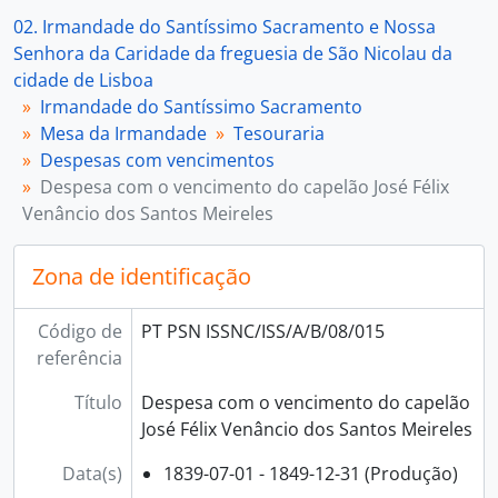
[Documento composto] 017 - Despesa com o vencimento do capelão António José dos Santos, 1833-11-01 - 1835-12-31
02. Irmandade do Santíssimo Sacramento e Nossa
[Documento composto] 018 - Despesa com o vencimento do capelão Bernardo Novais Leste, 1817-04-03 - 1818-01-05
Senhora da Caridade da freguesia de São Nicolau da
[Documento composto] 019 - Despesa com o vencimento do capelão Francisco José de Santa Rita, 1817-04-10 - 1817-12-03
cidade de Lisboa
[Documento composto] 020 - Despesa com o vencimento do padre António Simões de Matos, 1790-06-25
Irmandade do Santíssimo Sacramento
[Documento simples] 021 - Despesa com o vencimento do capelão António Rodrigues, 1769-01-09
Mesa da Irmandade
Tesouraria
[Documento composto] 022 - Despesa com o vencimento do capelão Amaro Gomes da Silva, 1767-02-07 - 1767-08-13
Despesas com vencimentos
[Documento simples] 023 - Despesa com o vencimento do capelão Alexandre Nunes, 1765-06-03
Despesa com o vencimento do capelão José Félix
[Documento composto] 024 - Despesa com o vencimento do capelão Domingos Duarte de Andrade, 1757-11-10 - 1760-11-23
Venâncio dos Santos Meireles
[Documento composto] 025 - Despesa com o andador José Ventura, 1825-01-09 - 1846-08-24
[Documento composto] 026 - Despesa com o vencimento, renda da casa e vestuário do andador João Alexandre Pires, 1810-12-31 - 1825-01-08
Zona de identificação
[Documento composto] 027 - Despesa com o vencimento e vestuário do andador Manuel António Penco, 1764 - 1810-08-09
[Documento composto] 028 - Despesas com procuradores da Mesa da irmandade, 1761-07-28 - 1840-12-31
Código de
PT PSN ISSNC/ISS/A/B/08/015
[Unidade de instalação] 029 - Recibos do capelão António da Silva Delgado, provido na capela instituída por Mariana Ferreira, 1757 - 1821
referência
[Unidade de instalação] 030 - Registo dos recibos dos capelães cantores providos nas capelas instituídas pelo prior João Antunes Monteiro, 1795-04-25 - 1834-08-23
[Documento composto] 031 - Igreja. Capelas. Capelães cantores, 1795 - 1834
Título
Despesa com o vencimento do capelão
[Documento composto] 032 - Empregados. Menino de capela. Alberto Magno, 1757-05-09 - 1787-09-30
José Félix Venâncio dos Santos Meireles
[Documento composto] 033 - Empregados. Menino de capela. Dionísio António de Matos, 1787-09-20 - 1788-08-28
[Documento composto] 034 - Empregados. Menino de capela. João Evangelista Cardoso de Queirós, 1788-11-04 - 1789-12-25
Data(s)
1839-07-01 - 1849-12-31 (Produção)
[Documento composto] 035 - Empregados. Menino de capela. Francisco José dos Santos, 1788-10-30 - 1789-08-28