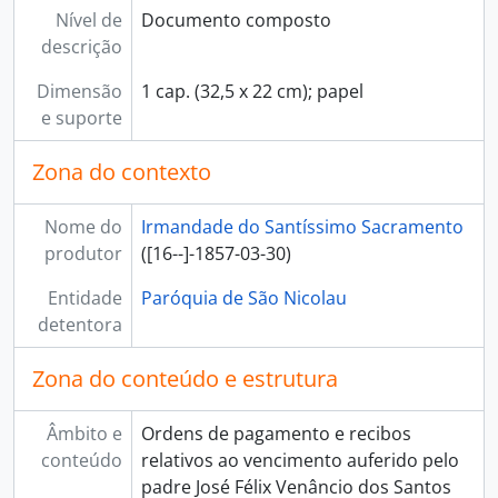
Nível de
Documento composto
[Documento composto] 036 - Empregados. Menino de capela. António Inocêncio de Faria, 1790-01-12 - 1791-11-20
descrição
[Documento composto] 037 - Empregados. Menino de capela. João Alexandre Pires, 1793-02-01 - 1810-03-16
[Documento composto] 038 - Empregados. Menino de capela. Furtuoso Gonçalves Rodrigues, 1810-11-30 - 1815-07-11
Dimensão
1 cap. (32,5 x 22 cm); papel
[Documento composto] 039 - Empregados. Menino de capela. Luís José da Costa, 1813-10-06 - 1838-07-02
e suporte
[Documento composto] 040 - Irmandade. Ordenados. Secretário, 1764-05-20 - 1778-06-02
[Documento composto] 041 - Igreja. Capelas. Ordenados. Organista, 1793-12-09 - 1834-10-01
Zona do contexto
[Documento composto] 042 - Irmandade. Ordenados. Sacristão, 1847-03-31 - 1851-06-30
[Documento composto] 043 - Irmandade. Ordenados. Escriturário, 1790-12-30 - 1825-03-13
Nome do
Irmandade do Santíssimo Sacramento
[Documento composto] 044 - Irmandade. Ordenados. Escriturário, 1850-09-30 - 1851-06-30
produtor
([16--]-1857-03-30)
[Série] 09 - Empréstimos, 1763-09-01 - 1773-03-20
[Série] 10 - Outras receitas e despesas, 1772-03-05 - 1853-10-24
Entidade
Paróquia de São Nicolau
detentora
Zona do conteúdo e estrutura
Âmbito e
Ordens de pagamento e recibos
conteúdo
relativos ao vencimento auferido pelo
padre José Félix Venâncio dos Santos