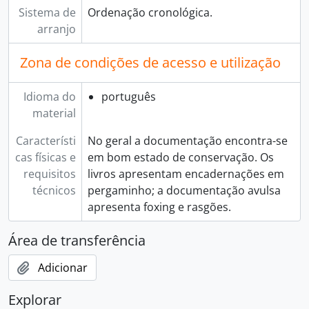
Sistema de
Ordenação cronológica.
[Documento composto] 043 - Irmandade. Ordenados. Escriturário, 1790-12-30 - 1825-03-13
arranjo
[Documento composto] 044 - Irmandade. Ordenados. Escriturário, 1850-09-30 - 1851-06-30
[Série] 09 - Empréstimos, 1763-09-01 - 1773-03-20
Zona de condições de acesso e utilização
[Série] 10 - Outras receitas e despesas, 1772-03-05 - 1853-10-24
Idioma do
português
material
Característi
No geral a documentação encontra-se
cas físicas e
em bom estado de conservação. Os
requisitos
livros apresentam encadernações em
técnicos
pergaminho; a documentação avulsa
apresenta foxing e rasgões.
Área de transferência
Adicionar
Explorar