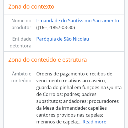
[Documento composto] 024 - Despesa com o vencimento do capelão Domingos Duarte de Andrade, 1757-11-10 - 1760-11-23
Zona do contexto
[Documento composto] 025 - Despesa com o andador José Ventura, 1825-01-09 - 1846-08-24
[Documento composto] 026 - Despesa com o vencimento, renda da casa e vestuário do andador João Alexandre Pires, 1810-12-31 - 1825-01-08
Nome do
Irmandade do Santíssimo Sacramento
[Documento composto] 027 - Despesa com o vencimento e vestuário do andador Manuel António Penco, 1764 - 1810-08-09
produtor
([16--]-1857-03-30)
[Documento composto] 028 - Despesas com procuradores da Mesa da irmandade, 1761-07-28 - 1840-12-31
[Unidade de instalação] 029 - Recibos do capelão António da Silva Delgado, provido na capela instituída por Mariana Ferreira, 1757 - 1821
Entidade
Paróquia de São Nicolau
[Unidade de instalação] 030 - Registo dos recibos dos capelães cantores providos nas capelas instituídas pelo prior João Antunes Monteiro, 1795-04-25 - 1834-08-23
detentora
[Documento composto] 031 - Igreja. Capelas. Capelães cantores, 1795 - 1834
Zona do conteúdo e estrutura
[Documento composto] 032 - Empregados. Menino de capela. Alberto Magno, 1757-05-09 - 1787-09-30
[Documento composto] 033 - Empregados. Menino de capela. Dionísio António de Matos, 1787-09-20 - 1788-08-28
[Documento composto] 034 - Empregados. Menino de capela. João Evangelista Cardoso de Queirós, 1788-11-04 - 1789-12-25
Âmbito e
Ordens de pagamento e recibos de
[Documento composto] 035 - Empregados. Menino de capela. Francisco José dos Santos, 1788-10-30 - 1789-08-28
conteúdo
vencimento relativos ao caseiro;
[Documento composto] 036 - Empregados. Menino de capela. António Inocêncio de Faria, 1790-01-12 - 1791-11-20
guarda do pinhal em funções na Quinta
[Documento composto] 037 - Empregados. Menino de capela. João Alexandre Pires, 1793-02-01 - 1810-03-16
de Corroios; padres; padres
[Documento composto] 038 - Empregados. Menino de capela. Furtuoso Gonçalves Rodrigues, 1810-11-30 - 1815-07-11
substitutos; andadores; procuradores
[Documento composto] 039 - Empregados. Menino de capela. Luís José da Costa, 1813-10-06 - 1838-07-02
da Mesa da irmandade; capelães
[Documento composto] 040 - Irmandade. Ordenados. Secretário, 1764-05-20 - 1778-06-02
cantores providos nas capelas;
[Documento composto] 041 - Igreja. Capelas. Ordenados. Organista, 1793-12-09 - 1834-10-01
meninos de capela;
…
Read more
[Documento composto] 042 - Irmandade. Ordenados. Sacristão, 1847-03-31 - 1851-06-30