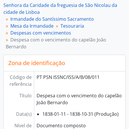
[Documento composto] 014 - Despesa com o vencimento do capelão Luís José da Costa, 1833-11-01 - 1857-06-30
Senhora da Caridade da freguesia de São Nicolau da
[Documento composto] 015 - Despesa com o vencimento do capelão José Félix Venâncio dos Santos Meireles, 1839-07-01 - 1849-12-31
cidade de Lisboa
[Documento composto] 016 - Despesa com o vencimento do capelão Francisco Teixeira Peixoto, 1833-11-01 - 1836-04-05
Irmandade do Santíssimo Sacramento
[Documento composto] 017 - Despesa com o vencimento do capelão António José dos Santos, 1833-11-01 - 1835-12-31
Mesa da Irmandade
Tesouraria
[Documento composto] 018 - Despesa com o vencimento do capelão Bernardo Novais Leste, 1817-04-03 - 1818-01-05
Despesas com vencimentos
[Documento composto] 019 - Despesa com o vencimento do capelão Francisco José de Santa Rita, 1817-04-10 - 1817-12-03
Despesa com o vencimento do capelão João
[Documento composto] 020 - Despesa com o vencimento do padre António Simões de Matos, 1790-06-25
Bernardo
[Documento simples] 021 - Despesa com o vencimento do capelão António Rodrigues, 1769-01-09
[Documento composto] 022 - Despesa com o vencimento do capelão Amaro Gomes da Silva, 1767-02-07 - 1767-08-13
Zona de identificação
[Documento simples] 023 - Despesa com o vencimento do capelão Alexandre Nunes, 1765-06-03
[Documento composto] 024 - Despesa com o vencimento do capelão Domingos Duarte de Andrade, 1757-11-10 - 1760-11-23
Código de
PT PSN ISSNC/ISS/A/B/08/011
[Documento composto] 025 - Despesa com o andador José Ventura, 1825-01-09 - 1846-08-24
referência
[Documento composto] 026 - Despesa com o vencimento, renda da casa e vestuário do andador João Alexandre Pires, 1810-12-31 - 1825-01-08
[Documento composto] 027 - Despesa com o vencimento e vestuário do andador Manuel António Penco, 1764 - 1810-08-09
Título
Despesa com o vencimento do capelão
[Documento composto] 028 - Despesas com procuradores da Mesa da irmandade, 1761-07-28 - 1840-12-31
João Bernardo
[Unidade de instalação] 029 - Recibos do capelão António da Silva Delgado, provido na capela instituída por Mariana Ferreira, 1757 - 1821
[Unidade de instalação] 030 - Registo dos recibos dos capelães cantores providos nas capelas instituídas pelo prior João Antunes Monteiro, 1795-04-25 - 1834-08-23
Data(s)
1838-01-11 - 1838-10-31 (Produção)
[Documento composto] 031 - Igreja. Capelas. Capelães cantores, 1795 - 1834
Nível de
Documento composto
[Documento composto] 032 - Empregados. Menino de capela. Alberto Magno, 1757-05-09 - 1787-09-30