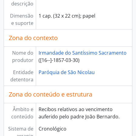
descrição
[Documento composto] 033 - Empregados. Menino de capela. Dionísio António de Matos, 1787-09-20 - 1788-08-28
[Documento composto] 034 - Empregados. Menino de capela. João Evangelista Cardoso de Queirós, 1788-11-04 - 1789-12-25
Dimensão
1 cap. (32 x 22 cm); papel
[Documento composto] 035 - Empregados. Menino de capela. Francisco José dos Santos, 1788-10-30 - 1789-08-28
e suporte
[Documento composto] 036 - Empregados. Menino de capela. António Inocêncio de Faria, 1790-01-12 - 1791-11-20
[Documento composto] 037 - Empregados. Menino de capela. João Alexandre Pires, 1793-02-01 - 1810-03-16
Zona do contexto
[Documento composto] 038 - Empregados. Menino de capela. Furtuoso Gonçalves Rodrigues, 1810-11-30 - 1815-07-11
[Documento composto] 039 - Empregados. Menino de capela. Luís José da Costa, 1813-10-06 - 1838-07-02
Nome do
Irmandade do Santíssimo Sacramento
[Documento composto] 040 - Irmandade. Ordenados. Secretário, 1764-05-20 - 1778-06-02
produtor
([16--]-1857-03-30)
[Documento composto] 041 - Igreja. Capelas. Ordenados. Organista, 1793-12-09 - 1834-10-01
[Documento composto] 042 - Irmandade. Ordenados. Sacristão, 1847-03-31 - 1851-06-30
Entidade
Paróquia de São Nicolau
[Documento composto] 043 - Irmandade. Ordenados. Escriturário, 1790-12-30 - 1825-03-13
detentora
[Documento composto] 044 - Irmandade. Ordenados. Escriturário, 1850-09-30 - 1851-06-30
[Série] 09 - Empréstimos, 1763-09-01 - 1773-03-20
Zona do conteúdo e estrutura
[Série] 10 - Outras receitas e despesas, 1772-03-05 - 1853-10-24
Âmbito e
Recibos relativos ao vencimento
conteúdo
auferido pelo padre João Bernardo.
Sistema de
Cronológico