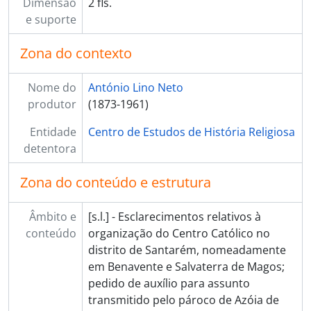
Dimensão
2 fls.
[Documento simples] 020 - Carta do padre Silva Martins, vigário do Sardoal, para António Lino Neto, 1920-01-13 - ?
e suporte
[Documento simples] 021 - Carta de L. de Mendonça e Costa para António Lino Neto, 1920-01-16 - ?
[Documento simples] 022 - Carta de D. António [Antunes], bispo auxiliar de Coimbra, para António Lino Neto, 1920-01-17 - ?
Zona do contexto
[Documento simples] 023 - Cartão de [Achille Locatelli], núncio apostólico de Portugal, para [António Lino Neto], 1920-01-20 - ?
[Documento simples] 024 - Carta de D. António [Barbosa do Leão], bispo do Porto, para António Lino Neto, 1920-01-23 - ?
Nome do
António Lino Neto
[Documento simples] 025 - Carta de Francisco Veloso para António Lino Neto, 1920-01-27 - ?
produtor
(1873-1961)
[Documento simples] 026 - Carta de Laureano António Picão Sardinha para António Lino Neto, 1920-01-28 - ?
[Documento simples] 027 - Carta de Cunha e Costa para António Lino Neto, 1920-01-28 - ?
Entidade
Centro de Estudos de História Religiosa
[Documento simples] 028 - Carta do padre Joaquim José da Silva para António Lino Neto, [1920]-01-31
detentora
[Documento simples] 029 - Carta do padre Joaquim José da Silva para António Lino Neto, 1920-02-03 - ?
[Documento simples] 030 - Carta de Juvenal de Araújo para António Lino Neto, 1920-02-03 - ?
Zona do conteúdo e estrutura
[Documento simples] 031 - Carta de Alberto Dinis da Fonseca para António Lino Neto, 1920-02-05 - ?
[Documento simples] 032 - Carta de P. Téqui (livreiro-editor) para o director do jornal [«A União»], 1920-02-09 - ?
Âmbito e
[s.l.] - Esclarecimentos relativos à
[Documento simples] 033 - Carta do padre Joaquim José da Silva para António Lino Neto, 1920-02-10 - ?
conteúdo
organização do Centro Católico no
[Documento simples] 034 - Carta de António Martinho Júnior para António Lino Neto, 1920-02-11 - ?
distrito de Santarém, nomeadamente
[Documento simples] 035 - Carta do padre João Neves Correia para António Lino Neto, 1920-02-13 - ?
em Benavente e Salvaterra de Magos;
[Documento simples] 036 - Carta do padre José Ferreira de Lacerda para António Lino Neto, 1920-02-16 - ?
pedido de auxílio para assunto
[Documento simples] 037 - Carta de D. António [Alves Ferreira dos Santos], bispo de Viseu, para António Lino Neto, 1920-02-17 - ?
transmitido pelo pároco de Azóia de
[Documento simples] 038 - Carta de D. Manuel [Damasceno da Costa], bispo de Angra, para António Lino Neto, 1920-02-17 - ?