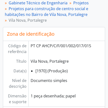
[Processo] 020 - Salas de Estudo de Tempos Livres, 1971
Gabinete Técnico de Engenharia
Projetos
[Processo] 021 - Centro Social, Jardim Infantil e Creche de Tires, 1972 - 1973
Projetos para construção de centro social e
[Processo] 022 - Creche e Jardim Infantil: Anteprojeto, 1972 - 1973
habitações no Bairro de Vila Nova, Portalegre
[Processo] 023 - Jardim Infantil, Sintra, [197?]
Vila Nova, Portalegre
[Processo] 024 - Projeto de Alterações ao Asilo das Velhinhas de Carnide, da Confraria de S. Vicente de Paulo, [s.d.]
[Processo] 025 - Centro de Bem Estar Social, Coimbra, 1973
Zona de identificação
[Processo] 026 - Clínica dos Olivais, 1971 - 1972
[Processo] 027 - Estudos e projetos para armazéns da Cáritas, 1970 - 1974
Código de
PT CP AHCP/C/F/001/002/017/015
[Processo] 028 - Coleção de peças desenhas com frases e letreiros, [1968]
referência
[Documento composto] 029 - Plantas e mapas diversos para apoio a vários projetos e estudos preparatórios, [1964] - 1973
[Subsérie] 003 - Mapoteca, 1964 - 1967
Título
Vila Nova, Portalegre
[Série] 002 - PRODAC, 1967 - 1972
[Subsecção] G - Postos de trabalho, 1974 - 1994
Data(s)
[1970] (Produção)
[Subsecção] H - Centros de dia para a terceira idade, 1977 - 1997
Nível de
Documento simples
[Subsecção] I - Atividade editorial, 1964 - 2019
descrição
[Subsecção] J - Animação da pastoral social, 1982 - 2019
[Subsecção] L - Cooperação para o desenvolvimento, 1981 - 2019
Dimensão
1 peça desenhada; papel
[Subsecção] M - Formação e qualificação profissional, 1985 - 2017
e suporte