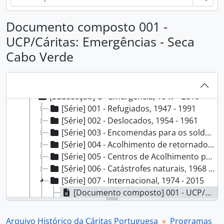
Documento composto 001 -
[Fundo] AHCP - Arquivo Histórico da Cáritas Portuguesa, 1946 - 2023
[Secção] A - Organização e direção, 1946 - 2020
UCP/Cáritas: Emergências - Seca
[Secção] B - Departamentos e serviços, 1947 - 2023
Cabo Verde
[Secção] C - Programas, 1946 - 2020
[Subsecção] A - Acolhimento temporário de crianças, 1946 - 2004
[Subsecção] B - Apoio social, 1970 - 2020
[Subsecção] C - Emergência, 1947 - 2019
[Série] 001 - Refugiados, 1947 - 1991
[Série] 002 - Deslocados, 1954 - 1961
[Série] 003 - Encomendas para os soldados no ultramar, 1961 - 1962
[Série] 004 - Acolhimento de retornados, 1970 - 1982
[Série] 005 - Centros de Acolhimento para Refugiados, 1982 - 2007
[Série] 006 - Catástrofes naturais, 1968 - 2010
[Série] 007 - Internacional, 1974 - 2015
[Documento composto] 001 - UCP/Cáritas: Emergências - Seca Cabo Verde, 1974 - 1975
[Documento composto] 002 - Cabo Verde, 1974 - 1975
[Documento composto] 003 - UCP/Cáritas: Emergências - Guerra descolonização Angola e Moçambique, 1975
Arquivo Histórico da Cáritas Portuguesa
Programas