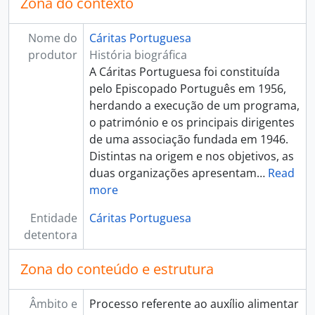
Zona do contexto
[Documento composto] 023 - Siria, 2014 - 2015
[Documento composto] 024 - Somália, 2012
Nome do
Cáritas Portuguesa
[Documento composto] 025 - Sudeste Asiático - tsunami de 2004, 2006
produtor
História biográfica
[Documento composto] 026 - Sudeste Asiático - tsunami de 2004, 2004 - 2005
A Cáritas Portuguesa foi constituída
[Série] 008 - Apoio a vítimas de incêndios, 2016 - 2019
pelo Episcopado Português em 1956,
[Subsecção] D - Ajuda alimentar, 1956 - 2014
herdando a execução de um programa,
[Subsecção] E - Setor Social de Emigração, 1959 - 1979
o património e os principais dirigentes
[Subsecção] F - Habitação e equipamentos coletivos, 1950 - 1975
de uma associação fundada em 1946.
[Subsecção] G - Postos de trabalho, 1974 - 1994
Distintas na origem e nos objetivos, as
[Subsecção] H - Centros de dia para a terceira idade, 1977 - 1997
duas organizações apresentam
…
Read
[Subsecção] I - Atividade editorial, 1964 - 2019
more
[Subsecção] J - Animação da pastoral social, 1982 - 2019
[Subsecção] L - Cooperação para o desenvolvimento, 1981 - 2019
Entidade
Cáritas Portuguesa
[Subsecção] M - Formação e qualificação profissional, 1985 - 2017
detentora
Zona do conteúdo e estrutura
Âmbito e
Processo referente ao auxílio alimentar