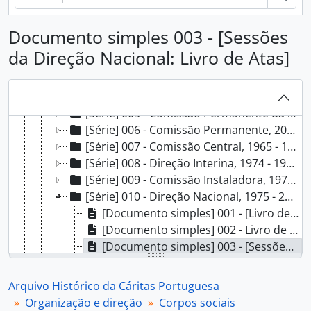
[Subsecção] A - Estrutura orgânica e funcional, 1946 - 2019
[Subsecção] B - Corpos sociais, 1956 - 2018
Documento simples 003 - [Sessões
[Série] 001 - Nomeações, 1956 - 1982
da Direção Nacional: Livro de Atas]
[Série] 002 - Conselho Geral (1956-1976), 1957 - 1976
[Série] 003 - Assembleia Geral (1976-2000), 1976 - 2000
[Série] 004 - Conselho Geral (2000-), 2000 - 2014
[Série] 005 - Comissão Permanente da Assembleia Geral, 1977 - 1996
[Série] 006 - Comissão Permanente, 2007 - 2010
[Série] 007 - Comissão Central, 1965 - 1974
[Série] 008 - Direção Interina, 1974 - 1976
[Série] 009 - Comissão Instaladora, 1976 - 1977
[Série] 010 - Direção Nacional, 1975 - 2018
[Documento simples] 001 - [Livro de actas], 1977-10-02 - ?
[Documento simples] 002 - Livro de Actas das reuniões da Direcção da União de Caridade Portuguesa Cáritas, 1980-06-11 - ?
[Documento simples] 003 - [Sessões da Direção Nacional: Livro de Atas], 1991-07-01 - 1992-04-02
[Documento composto] 004 - Direção Nacional, 1975 - 1994
[Documento composto] 005 - Cáritas Portuguesa: Direção Nacional: Textos sobre a Cáritas, 1983 - 1993
Arquivo Histórico da Cáritas Portuguesa
[Documento composto] 006 - Reorganização da Cáritas Portuguesa, 1992 - 1994
Organização e direção
Corpos sociais