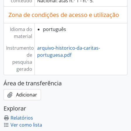
conteúdo
Nacional: atas n.º 1 - n.º 5.
Zona de condições de acesso e utilização
Idioma do
português
material
Instrumento
arquivo-historico-da-caritas-
de
portuguesa.pdf
pesquisa
gerado
Área de transferência
Adicionar
Explorar
Relatórios
Ver como lista