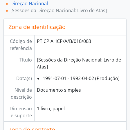
[Documento simples] 007 - Acta n.º 1 da Direção Nacional da Cáritas, 1999-07-07
Direção Nacional
[Subsecção] C - Atividade dirigente, 1946 - 2016
[Sessões da Direção Nacional: Livro de Atas]
[Subsecção] D - Planeamento e gestão de atividades, 1965 - 2020
[Subsecção] E - Cáritas Diocesanas, 1948 - 2013
Zona de identificação
[Subsecção] F - Representação e cooperação institucional, 1946 - 2019
[Secção] B - Departamentos e serviços, 1947 - 2023
Código de
PT CP AHCP/A/B/010/003
[Secção] C - Programas, 1946 - 2020
referência
Título
[Sessões da Direção Nacional: Livro de
Atas]
Data(s)
1991-07-01 - 1992-04-02 (Produção)
Nível de
Documento simples
descrição
Dimensão
1 livro; papel
e suporte
Zona do contexto