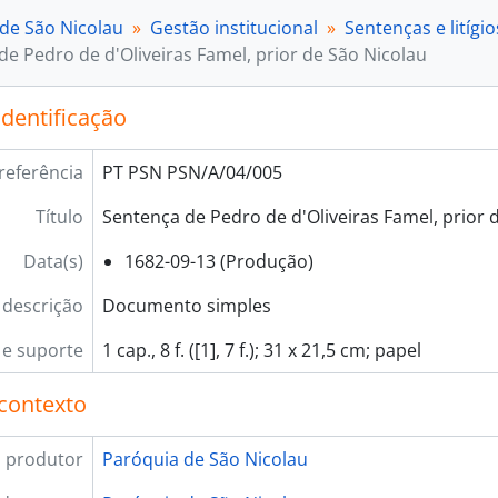
 de São Nicolau
Gestão institucional
Sentenças e litígio
de Pedro de d'Oliveiras Famel, prior de São Nicolau
identificação
referência
PT PSN PSN/A/04/005
Título
Sentença de Pedro de d'Oliveiras Famel, prior 
Data(s)
1682-09-13 (Produção)
 descrição
Documento simples
e suporte
1 cap., 8 f. ([1], 7 f.); 31 x 21,5 cm; papel
contexto
 produtor
Paróquia de São Nicolau