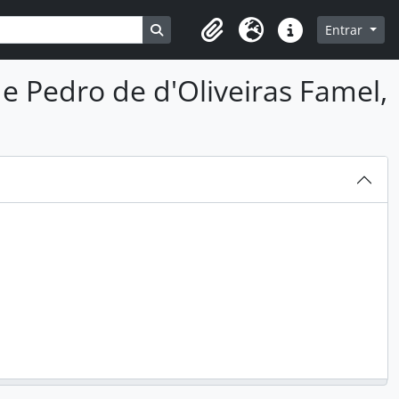
Busque na página de navegação
Entrar
Clipboard
Idioma
Ligações rápidas
 Pedro de d'Oliveiras Famel,