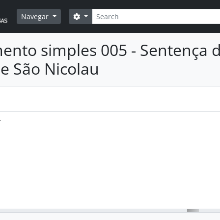
Pesquisar
Opções de busca
Navegar
nto simples 005 - Sentença de
de São Nicolau
.