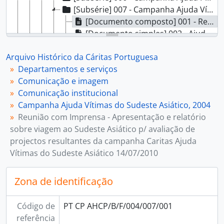
[Subsérie] 007 - Campanha Ajuda Vítimas do Sudeste Asiático, 2004, 2004 - 2012
[Documento composto] 001 - Reunião com Imprensa - Apresentação e relatório sobre viagem ao Sudeste Asiático p/ avaliação de projectos resultantes da campanha Caritas Ajuda Vítimas do Sudeste Asiático 14/07/2010, 2010
[Documento simples] 002 - Ajuda Humanitária Sri Lanka, [200?]
[Subsérie] 008 - Campanha Ajuda Portugal, Incêndios, 2005, 2005 - 2008
Arquivo Histórico da Cáritas Portuguesa
[Subsérie] 009 - Campanha Ajuda o Povo do Peru, 2007, 2007 - 2009
Departamentos e serviços
[Subsérie] 010 - Campanha País Solidário 2009, 2009 - 2010
Comunicação e imagem
[Subsérie] 011 - Campanha Ajuda ao Haiti, 2009, 2010
Comunicação institucional
[Subsérie] 012 - Campanha Ajuda à Madeira, 2010, 2010 - 2011
Campanha Ajuda Vítimas do Sudeste Asiático, 2004
[Subsérie] 013 - Exposições, 2003 - 2010
Reunião com Imprensa - Apresentação e relatório
[Subsérie] 014 - Campanha Cáritas Socorre Moçambique, 2000, 2001 - 2005
sobre viagem ao Sudeste Asiático p/ avaliação de
[Subsérie] 015 - Campanha Ajuda à População do Kosovo, 1999, 1999
projectos resultantes da campanha Caritas Ajuda
[Subsérie] 016 - Campanha Ajuda Afeganistão, 2001, 2001 - 2006
Vítimas do Sudeste Asiático 14/07/2010
[Subsérie] 017 - Campanha Fome em Angola, Urgência de Caridade, 2002, 2002 - 2009
[Subsérie] 018 - Campanha Ajuda Haiti e República Dominicana, 2004, 2004 - 2007
[Subsérie] 019 - Campanha Ajuda Cabo Verde, 2005, 2005 - 2006
Zona de identificação
[Subsérie] 020 - Campanha Ajuda Moçambique, 2007, 2007
[Subsérie] 021 - Campanha Ajuda Vítimas do Bangladesh, 2007, 2007 - 2011
Código de
PT CP AHCP/B/F/004/007/001
[Subsérie] 022 - Campanha Cáritas Socorro Moçambique, 2008, 2008 - 2011
referência