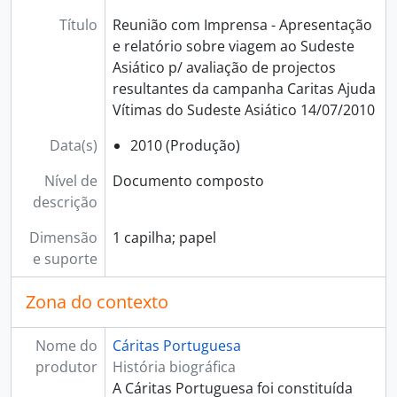
[Subsérie] 023 - Campanha Ajuda ao Haiti, 2010, 2010 - 2012
[Subsérie] 024 - Fundo Social Solidário, 2010 - 2017
Título
Reunião com Imprensa - Apresentação
[Subsérie] 025 - Campanha Ajuda Vítimas dos Incêndios, 2012, 2012
e relatório sobre viagem ao Sudeste
[Série] 005 - Recortes de imprensa, 1981 - 2020
Asiático p/ avaliação de projectos
[Série] 006 - Multimédia, [1941] - 2022
resultantes da campanha Caritas Ajuda
[Série] 007 - Objetos, 1948 - 2021
Vítimas do Sudeste Asiático 14/07/2010
[Subsecção] G - Arquivo, 1966 - 2021
Data(s)
2010 (Produção)
[Subsecção] H - Núcleo de Observação Social, 2003 - 2020
[Subsecção] I - Cooperação Internacional, 1990 - 2022
Nível de
Documento composto
[Subsecção] J - Unidade de Estudos e de Instrumentos Sociais, 2018 - 2019
descrição
[Subsecção] L - Gestão da qualidade, 2005 - 2018
[Secção] C - Programas, 1946 - 2020
Dimensão
1 capilha; papel
e suporte
Zona do contexto
Nome do
Cáritas Portuguesa
produtor
História biográfica
A Cáritas Portuguesa foi constituída