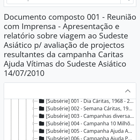
[Fundo] AHCP - Arquivo Histórico da Cáritas Portuguesa, 1946 - 2023
[Secção] A - Organização e direção, 1946 - 2020
Documento composto 001 - Reunião
[Secção] B - Departamentos e serviços, 1947 - 2023
com Imprensa - Apresentação e
[Subsecção] A - Recursos humanos, 1952 - 2021
relatório sobre viagem ao Sudeste
[Subsecção] B - Expediente, 1978 - 2020
[Subsecção] C - Gestão financeira, 1947 - 2017
Asiático p/ avaliação de projectos
[Subsecção] D - Património, 1956 - 2013
resultantes da campanha Caritas
[Subsecção] E - Contencioso, 1962 - 1994
Ajuda Vítimas do Sudeste Asiático
[Subsecção] F - Comunicação e imagem, 1948 - 2023
14/07/2010
[Série] 001 - Correspondência, 2004 - 2005
[Série] 002 - Atividade de suporte administrativo, 1995 - 2018
[Série] 003 - Imagem Institucional, [194?] - 2023
[Série] 004 - Comunicação institucional, 1968 - 2021
[Subsérie] 001 - Dia Cáritas, 1968 - 2012
[Subsérie] 002 - Semana Cáritas, 1999 - 2014
[Subsérie] 003 - Campanhas diversas, [1979] - 2021
[Subsérie] 004 - Campanha 10 Milhões de Estrelas, 2003 - 2013
[Subsérie] 005 - Campanha Ajuda Angola, 1999, 2001 - 2005
[Subsérie] 006 - Campanha Ajuda Portugal, Incêndios, 2003, 2001 - 2006