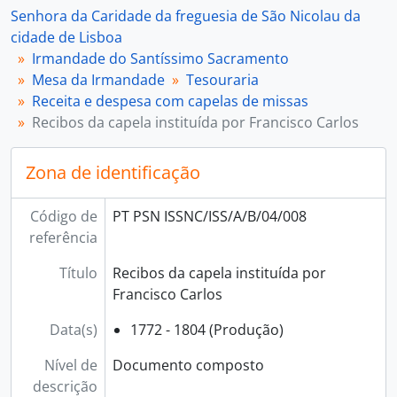
[Unidade de instalação] 012 - Despesa com as capelas intituladas do Coro instituídas pelo prior João Antunes Monteiro, 1757 - 1789
Senhora da Caridade da freguesia de São Nicolau da
[Unidade de instalação] 013 - Contas correntes com as seis capelas instituídas pelo prior João Antunes Monteiro, 1755-10-31 - 1795-06-28
cidade de Lisboa
[Unidade de instalação] 014 - Conta de receita e despesa das seis capelas do coro que a irmandade administra, 1755-07-25 - 1789-08-31
Irmandade do Santíssimo Sacramento
[Série] 05 - Despesas com alfaias, paramentos e outros objetos, 1768-01-27 - 1854-06-30
Mesa da Irmandade
Tesouraria
[Série] 06 - Despesas com festividades e celebrações, 1756-04-22 - 1851-05-01
Receita e despesa com capelas de missas
[Série] 07 - Despesas com juros e tenças, 1756-02-25 - 1838-06-18
Recibos da capela instituída por Francisco Carlos
[Série] 08 - Despesas com vencimentos, 1757 - 1872-11-06
[Série] 09 - Empréstimos, 1763-09-01 - 1773-03-20
Zona de identificação
[Série] 10 - Outras receitas e despesas, 1772-03-05 - 1853-10-24
Código de
PT PSN ISSNC/ISS/A/B/04/008
referência
Título
Recibos da capela instituída por
Francisco Carlos
Data(s)
1772 - 1804 (Produção)
Nível de
Documento composto
descrição