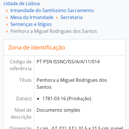
[Documento composto] 018 - Sentença cível acerca da casa e quinta de Arroios, 1830
cidade de Lisboa
[Documento composto] 019 - Documentação vária de litígios referentes à casa e horta de Arroios, 1767 - 1849
Irmandade do Santíssimo Sacramento
[Documento simples] 020 - Autos de divida de Bárbara Vitória Montez, 1836-05-05
Mesa da Irmandade
Secretaria
[Documento composto] 021 - Sentença a favor dos padres bacharéis da Basílica de Santa Maria contra a Irmandade do Santíssimo Sacramento da Igreja de São Nicolau, 1762-03-23
Sentenças e litígios
[Documento composto] 022 - Sentença relativa à capela de Silvestre da Silva e sua mulher Leonor Soares, 1772-07-11
Penhora a Miguel Rodrigues dos Santos
[Documento composto] 023 - Sentença relativa à capela de Silvestre da Silva e sua mulher Leonor Soares, 1772-11-03
[Documento composto] 024 - Sentença a favor das religiosas do Convento de Nossa Senhora da Madre de Deus contra a Irmandade do Santíssimo Sacramento da Igreja de São Nicolau, 1796-12-03
Zona de identificação
[Documento composto] 025 - Sentença cível da prioresa do Mosteiro de Santa Mónica em referência às casas na rua da Costa, freguesia de S. Mamede, 1739-07-31
[Documento composto] 026 - Sentença cível contra João Baptista do Pilar, 1756 - 1762
Código de
PT PSN ISSNC/ISS/A/A/11/014
[Documento composto] 027 - Sentença de quitação do livro dos resíduos do testamento de Maria da Cruz do Espírito Santo, 1759-09-10
referência
[Documento composto] 028 - Sentença cível a favor da Irmandade do Santíssimo Sacramento da Igreja de São Nicolau e contra João Soares, 1761-04-29
[Documento composto] 029 - Precatório de penhora contra Daniel Ferreira de Azevedo, 1761-08-29
Título
Penhora a Miguel Rodrigues dos
[Documento composto] 030 - Traslado da sentença a favor da Irmandade do Santíssimo Sacramento da Igreja de São Nicolau e contra Daniel Ferreira de Azevedo, 1762
Santos
[Documento composto] 031 - Execução da sentença contra Daniel Ferreira de Azevedo a favor da Irmandade do Santíssimo Sacramento da Igreja de São Nicolau, 1779-02-05
[Documento simples] 032 - Citação de despejo, 1769-06-12
Data(s)
1781-03-16 (Produção)
[Documento composto] 033 - Citação para venda de casa e sentença cível de adjudicação de umas casas pertencentes a Teotónio da Costa e sua mulher para pagamentos à Irmandade do Santíssimo Sacramento da Igreja de São Nicolau, 1770 - 1777
Nível de
Documento simples
[Documento composto] 034 - Citação de despejo, 1771 - 1774
descrição
[Documento simples] 035 - Citação a António Monteiro, 1771-05-20
[Documento simples] 036 - Citação a Domingos Fernandes, 1771-11-27
Dimensão
1 cap., 4 f. ([1], 3 f.); 31,5 x 21,5 cm; papel