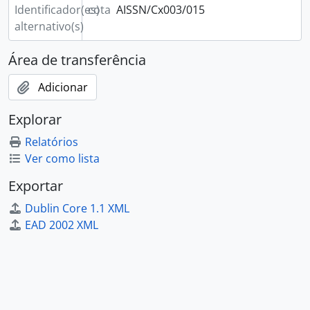
[Documento composto] 074 - Sentença contra as tesourarias das igrejas, 1813-08-08
Identificador(es)
cota
AISSN/Cx003/015
[Documento composto] 075 - Sentença de comutação, 1839-11-13 - 1839-11-14
alternativo(s)
[Documento composto] 076 - Certidão de sentença contra a Irmandade do Santíssimo Sacramento da Igreja de São Nicolau, 1767-07-17 - 1780-02-12
[Documento composto] 077 - Certidão e execução de sentença contra a Irmandade do Santíssimo Sacramento da Igreja de São Nicolau, 1792-10-19
Área de transferência
[Documento composto] 078 - Certidão dos autos de execução de sentença contra a Irmandade do Santíssimo Sacramento da freguesia de São Nicolau, 1793-10-09
[Documento composto] 079 - Certidão extraída de sentença, 1798-07-20 - 1820-11-28
Adicionar
[Documento composto] 080 - Mandado de levantamento de sequestro, 1776-07-19 - 1779-02-05
Explorar
[Documento composto] 081 - Precatório de levantamento de sequestro, 1779-02-10 - 1779-04-19
[Documento composto] 082 - Mandado de levantamento de sequestro, 1826-12-12 - 1826-12-15
Relatórios
[Documento composto] 083 - Mandado de levantamento de penhora, 1769-05-23 - 1773-08-06
Ver como lista
[Documento simples] 084 - Levantamento de penhora, 1775-01-17
Exportar
[Documento composto] 085 - Verificação de penhoras, 1776-02-15 - 1823-11-25
[Documento simples] 086 - Custas na causa de preferência de João Baptista do Pilar, 1772-03-14
Dublin Core 1.1 XML
[Documento composto] 087 - Certidão de entrega de montante relativo a herança, 1784-05-24 - 1785-05-13
EAD 2002 XML
[Documento simples] 088 - Certidão de quitação de custas, 1788-12-11
[Documento simples] 089 - Quitação à Irmandade, 1838-07-06
[Documento simples] 090 - Citação da Irmandade a Manuel Gonçalves, 1785-11-19
[Documento composto] 091 - Mandado de despejo a Francisco Xavier Silveira, 1741-09-13 - 1781-09-25
[Documento composto] 092 - Títulos da Quinta de Corroios, termo de Almada. Vínculo que instituiu Manuel Borges de Brito em 1727, 1706 - 1840