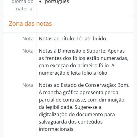
Idioma do
português
[Documento simples] 056 - Citação feita a Francisco Marques de Frias, 1785-11-17
material
[Documento composto] 057 - Citação feita a João Inácio dos Santos, 1785-06-01 - 1785-06-02
[Documento simples] 058 - Penhora, 1786-07-28
Zona das notas
[Documento simples] 059 - Citação feita a António Correia, 1788-10-21
[Documento composto] 060 - Sentença a favor da Irmandade do Santíssimo Sacramento da Igreja de São Nicolau, 1795-01-28
Nota
Notas ao Título: Tít. atribuído.
[Documento composto] 061 - Irmandade. Questão judicial que contra a irmandade promoveram os padres Capelães António José Fustigueiras e Manuel José Fernandes, 1739 - 1803
[Documento composto] 062 - Sentença cível da avaliação de umas casas defronte do Convento das Mónicas, 1759-07-02
Nota
Notas à Dimensão e Suporte: Apenas
[Documento composto] 063 - Citação à irmandade a requerimento de José Francisco Barcarena, 1765-08-17 - 1765-08-20
as frentes dos fólios estão numeradas,
[Documento composto] 064 - Sentença cível de preceito dos beneficiados Filipe Néri e Manuel Teixeira da Cunha, 1761-11-12
com exceção do primeiro fólio. A
[Documento composto] 065 - Razões produzidas a favor do capelão António da Silva Delgado, 1759 - 1760
numeração é feita fólio a fólio.
[Documento simples] 066 - Informação para a causa dos irmãos da Irmandade do Santíssimo Sacramento da Igreja de São Nicolau contra António da Silva Braga, 1824-04-06
Nota
Notas ao Estado de Conservação: Bom.
[Documento composto] 067 - Mandado de levantamento de sequestro, 1779-02-11
A mancha gráfica apresenta perda
[Documento composto] 068 - Carta citatória passada a favor da Irmandade do Santíssimo Sacramento da Igreja de São Nicolau, 1789-11-18
parcial de contraste, com diminuição
[Documento composto] 069 - Certidão dos autos contra Sebastião Francisco do Amaral e sua mulher, 1794-05-14
da legibilidade. Sugere-se a
[Documento composto] 070 - Execução de sentença, 1782-07-18 - 1794-01-21
digitalização do documento para
[Documento composto] 071 - Auto de despejo a António da Silva Braga, 1824-05-29 - 1824-05-31
salvaguarda dos conteúdos
[Documento composto] 072 - Sentença cível a favor da Irmandade, 1772-02-20 - 1773-04-20
informacionais.
[Documento composto] 073 - Sentença cível a favor da Irmandade do Santíssimo Sacramento da Igreja de São Nicolau, 1773-08-03