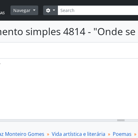
Pesquisar
Opções de busca
Navegar
nto simples 4814 - "Onde se
.
Vaz Monteiro Gomes
Vida artística e literária
Poemas