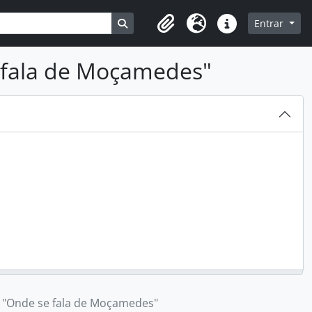
Busque na página de navegação
Entrar
Clipboard
Idioma
Ligações rápidas
 fala de Moçamedes"
"Onde se fala de Moçamedes"