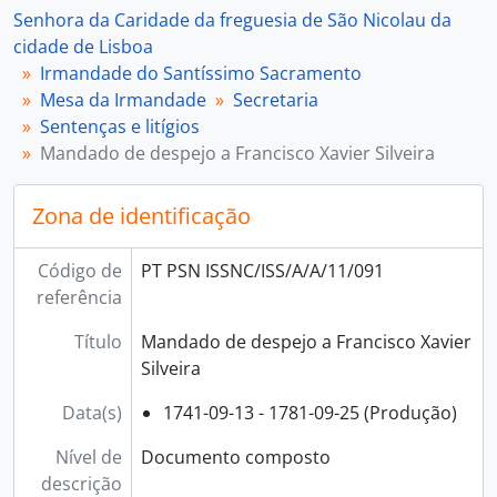
[Documento composto] 094 - Sentença cível de adjudicação para título da Irmandade do Santíssimo Sacramento da Igreja de São Nicolau, 1792
Senhora da Caridade da freguesia de São Nicolau da
[Documento composto] 095 - Penhora contra Antónia Joaquina de Andrade e seu marido, 1790 - 1793
cidade de Lisboa
[Documento composto] 096 - Auto de conciliação para pagamento de foro, 1834
Irmandade do Santíssimo Sacramento
[Documento composto] 097 - Sentença cível a favor da Irmandade, 1826 - 1833
Mesa da Irmandade
Secretaria
[Documento composto] 098 - Sentença relativa a uma denúncia contra a Irmandade, 1817
Sentenças e litígios
[Série] 12 - Festividades e solenidades, 1845-11-10 - 1851
Mandado de despejo a Francisco Xavier Silveira
[Série] 13 - Eleições, 1756-09-08 - 1836-01-31
[Série] 14 - Outros documentos, [17--]-1856-5-26
Zona de identificação
[Subsecção] B - Tesouraria, 1706 - 1872-11-06
Código de
PT PSN ISSNC/ISS/A/A/11/091
referência
Título
Mandado de despejo a Francisco Xavier
Silveira
Data(s)
1741-09-13 - 1781-09-25 (Produção)
Nível de
Documento composto
descrição