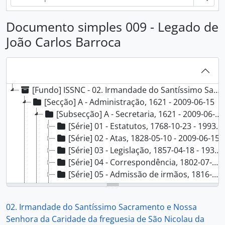
Documento simples 009 - Legado de
João Carlos Barroca
[Fundo] ISSNC - 02. Irmandade do Santíssimo Sacramento e Nossa Senhora da Caridade da freguesia de São Nicolau da cidade de Lisboa, 1621 - 2009-06-15
[Secção] A - Administração, 1621 - 2009-06-15
[Subsecção] A - Secretaria, 1621 - 2009-06-15
[Série] 01 - Estatutos, 1768-10-23 - 1993-11-03
[Série] 02 - Atas, 1828-05-10 - 2009-06-15
[Série] 03 - Legislação, 1857-04-18 - 1933-01-23
[Série] 04 - Correspondência, 1802-07-04 - 1969-07-25
[Série] 05 - Admissão de irmãos, 1816-08-03 - 1946-05-03
[Série] 06 - Patentes de irmãos, 1789-8-30-[19--]
[Série] 07 - Relações de irmãos, 1811-01-31 - 1946-10-15
02. Irmandade do Santíssimo Sacramento e Nossa
[Série] 08 - Festividades e solenidades, 1831-11-05 - 1936-05-10
Senhora da Caridade da freguesia de São Nicolau da
[Série] 09 - Inventários, [1640]-1928-1-14