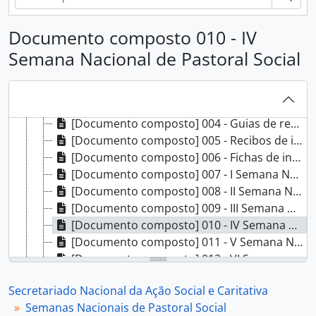
[Série] 002 - Organizações, 1984 - 2004
[Série] 003 - Expediente, 1982 - 1997
Documento composto 010 - IV
[Série] 004 - Contabilidade, 1994 - 1999
Semana Nacional de Pastoral Social
[Série] 005 - Semanas Nacionais de Pastoral Social, 1983 - 2005
[Documento composto] 001 - Correspondência das Semanas Pastorais, 1983 - 1993
[Documento composto] 002 - Correspondência das Semanas Pastorais, 1994 - 1997
[Documento composto] 003 - [Correspondência das] Semanas Pastorais, 1998 - 2002
[Documento composto] 004 - Guias de receita, 1983 - 1987
[Documento composto] 005 - Recibos de inscrição, 1994 - 2005
[Documento composto] 006 - Fichas de inscrição, 1996 - 2003
[Documento composto] 007 - I Semana Nacional de Pastoral Social, 1983
[Documento composto] 008 - II Semana Nacional de Pastoral Social, 1984
[Documento composto] 009 - III Semana Nacional de Pastoral Social, 1985
[Documento composto] 010 - IV Semana Nacional de Pastoral Social, 1986
[Documento composto] 011 - V Semana Nacional de Pastoral Social, 1987
[Documento composto] 012 - VI Semana Nacional de Pastoral Social, 1988
[Documento composto] 013 - VII Semana Nacional de Pastoral Social, 1989
Secretariado Nacional da Ação Social e Caritativa
[Documento composto] 014 - VIII Semana Nacional de Pastoral Social, 1990
Semanas Nacionais de Pastoral Social
[Documento composto] 015 - IX Semana Nacional de Pastoral Social, 1991