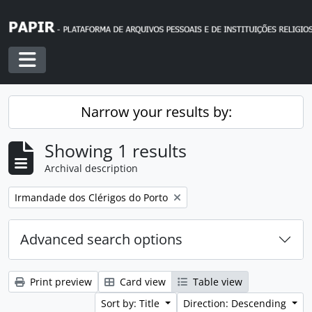
Skip to main content
Toggle navigation
Narrow your results by:
Showing 1 results
Archival description
Remove filter:
Irmandade dos Clérigos do Porto
Advanced search options
Print preview
Card view
Table view
Sort by: Title
Direction: Descending