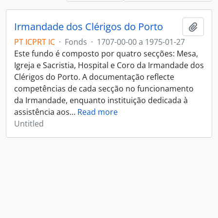
Irmandade dos Clérigos do Porto
Add t
PT ICPRT IC
·
Fonds
·
1707-00-00 a 1975-01-27
Este fundo é composto por quatro secções: Mesa,
Igreja e Sacristia, Hospital e Coro da Irmandade dos
Clérigos do Porto. A documentação reflecte
competências de cada secção no funcionamento
da Irmandade, enquanto instituição dedicada à
assistência aos
…
Read more
Untitled