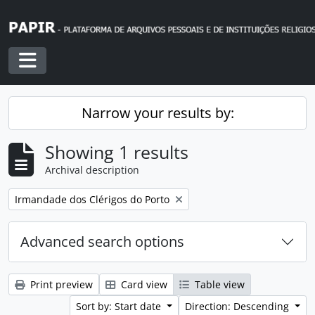
Skip to main content
Toggle navigation
Narrow your results by:
Showing 1 results
Archival description
Remove filter:
Irmandade dos Clérigos do Porto
Advanced search options
Print preview
Card view
Table view
Sort by: Start date
Direction: Descending