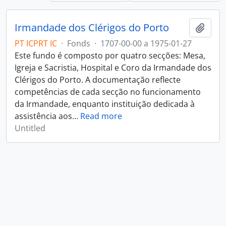
Irmandade dos Clérigos do Porto
Add t
PT ICPRT IC
·
Fonds
·
1707-00-00 a 1975-01-27
Este fundo é composto por quatro secções: Mesa,
Igreja e Sacristia, Hospital e Coro da Irmandade dos
Clérigos do Porto. A documentação reflecte
competências de cada secção no funcionamento
da Irmandade, enquanto instituição dedicada à
assistência aos
…
Read more
Untitled