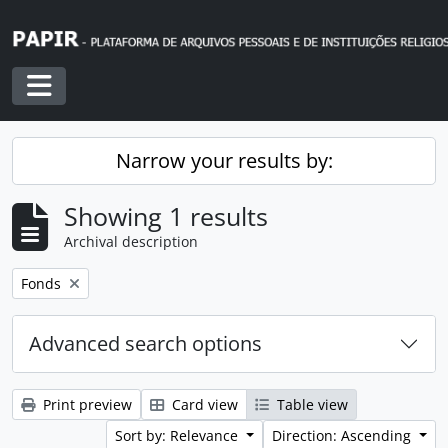
Skip to main content
Toggle navigation
Narrow your results by:
Showing 1 results
Archival description
Remove filter:
Fonds
Advanced search options
Print preview
Card view
Table view
Sort by: Relevance
Direction: Ascending