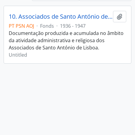
10. Associados de Santo António de Lisboa
Add t
PT PSN AOJ
·
Fonds
·
1936 - 1947
Documentação produzida e acumulada no âmbito
da atividade administrativa e religiosa dos
Associados de Santo António de Lisboa.
Untitled