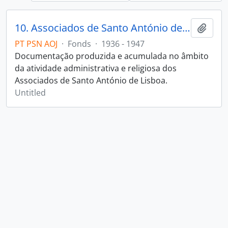
10. Associados de Santo António de Lisboa
Add t
PT PSN AOJ
·
Fonds
·
1936 - 1947
Documentação produzida e acumulada no âmbito
da atividade administrativa e religiosa dos
Associados de Santo António de Lisboa.
Untitled