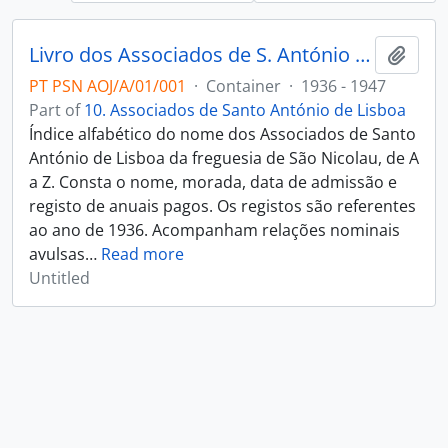
Livro dos Associados de S. António de Lisboa da freguesia de São Nicolau de Lisboa
Add t
PT PSN AOJ/A/01/001
·
Container
·
1936 - 1947
Part of
10. Associados de Santo António de Lisboa
Índice alfabético do nome dos Associados de Santo
António de Lisboa da freguesia de São Nicolau, de A
a Z. Consta o nome, morada, data de admissão e
registo de anuais pagos. Os registos são referentes
ao ano de 1936. Acompanham relações nominais
avulsas
…
Read more
Untitled