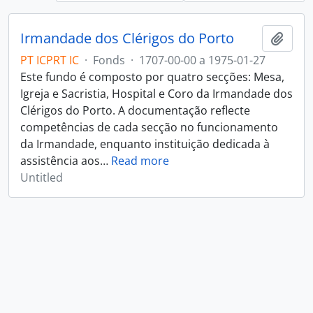
Irmandade dos Clérigos do Porto
Add t
PT ICPRT IC
·
Fonds
·
1707-00-00 a 1975-01-27
Este fundo é composto por quatro secções: Mesa,
Igreja e Sacristia, Hospital e Coro da Irmandade dos
Clérigos do Porto. A documentação reflecte
competências de cada secção no funcionamento
da Irmandade, enquanto instituição dedicada à
assistência aos
…
Read more
Untitled