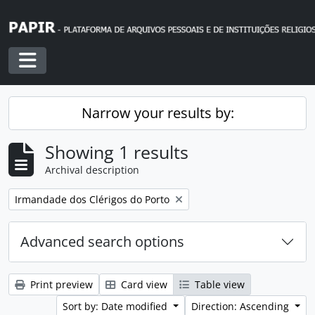
Skip to main content
Toggle navigation
Narrow your results by:
Showing 1 results
Archival description
Remove filter:
Irmandade dos Clérigos do Porto
Advanced search options
Print preview
Card view
Table view
Sort by: Date modified
Direction: Ascending