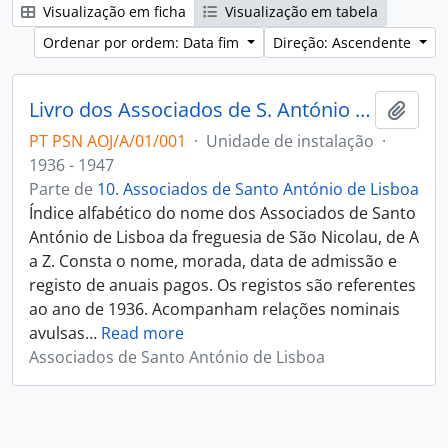
Visualização em ficha
Visualização em tabela
Ordenar por ordem: Data fim
Direção: Ascendente
Livro dos Associados de S. António de Lisboa da freguesia de São Nicolau de Lisboa
Adici
PT PSN AOJ/A/01/001
·
Unidade de instalação
·
1936 - 1947
Parte de
10. Associados de Santo António de Lisboa
Índice alfabético do nome dos Associados de Santo
António de Lisboa da freguesia de São Nicolau, de A
a Z. Consta o nome, morada, data de admissão e
registo de anuais pagos. Os registos são referentes
ao ano de 1936. Acompanham relações nominais
avulsas
…
Read more
Associados de Santo António de Lisboa